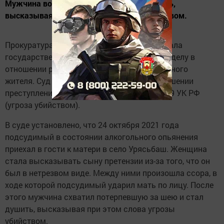
Мужчина во время ссоры стал душить мать,
высказывая при этом слова угрозы убийством.
Прокуратура Кукморского района поддержала
государственное обвинение по уголовному делу в
отношении ранее судимого 44-летнего местного
жителя. Суд признал его виновным в совершении
преступления, предусмотренного ч. 1 ст. 119 УК РФ
(угроза убийством).
В суде установлено, что 24 октября 2021 года
подсудимый в состоянии алкогольного опьянения
приехал в гости к матери в село Урясьбаш. Женщина
стала высказывать сыну претензии из-за того, что он
был в нетрезвом виде. Между ними произошла ссора, в
ходе которой подсудимый ударил мать по лицу. После
этого мужчина схватил потерпевшую за шею и стал
душить, высказывая при этом слова угрозы
убийством.