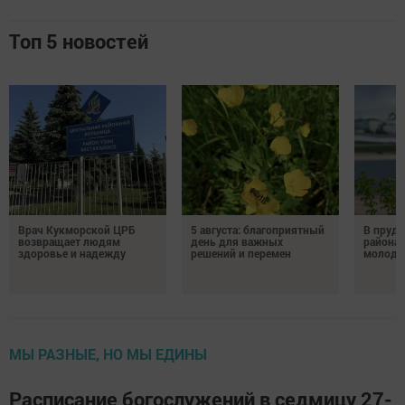
Топ 5 новостей
Врач Кукморской ЦРБ
5 августа: благоприятный
В пруду
возвращает людям
день для важных
района 
здоровье и надежду
решений и перемен
молодо
МЫ РАЗНЫЕ, НО МЫ ЕДИНЫ
Расписание богослужений в седмицу 27-