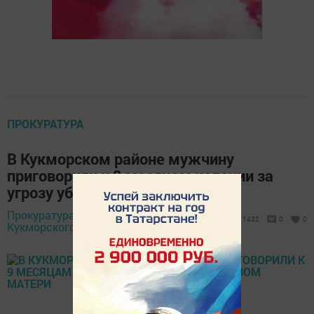
ПРОКУРАТУРА
В Кукморском районе мужчину
приговорили к 9 месяцам колонии за
угрозу убийством матери
Прокуратура
22 декабря 2021 -
1432
0
0
Кукморского района,
10:09