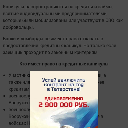
Каникулы распространяются на кредиты и займы,
взятые индивидуальными предпринимателями,
которые были мобилизованы или участвуют в СВО как
добровольцы.
Банки и ломбарды не имеют права отказать в
предоставлении кредитных каникул. Но только если
заемщик проходит по законным критериям.
Кто имеет право на кредитные каникулы
Участники специальной военной операции, а
также члены их семей по взятым ими ранее
кредитам и займам*;
военнослужащие, мобилизованные в
Вооруженные силы;
военнослужащие, проходящие службу в
Вооруженных силах по контракту, а также в
войсках Национальной гвардии;