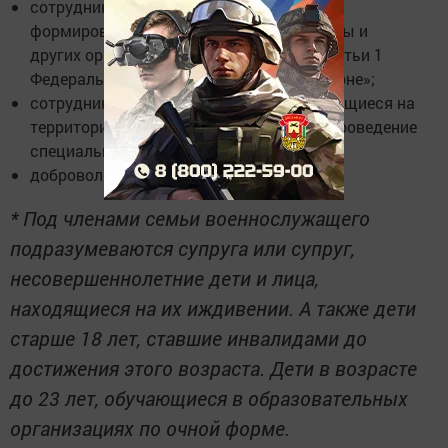
сотрудники спасательных воинских
формирований МЧС, военной прокуратуры и
других органов, указанных в пункте 6 статьи 1
Федерального закона № 61-ФЗ «Об обороне»;
сотрудники пограничной службы, находящиеся на
территории России и обеспечивающие проведение
специальной военной операции;
добровольцы.
* Под членами семьи военнослужащего
подразумеваются супруга или супруг,
несовершеннолетние дети и лица,
находящиеся на их иждивении. А также дети
старше 18 лет, ставшие инвалидами до
достижения этого возраста. Дети в возрасте
до 23 лет, обучающиеся в образовательных
организациях по очной форме.