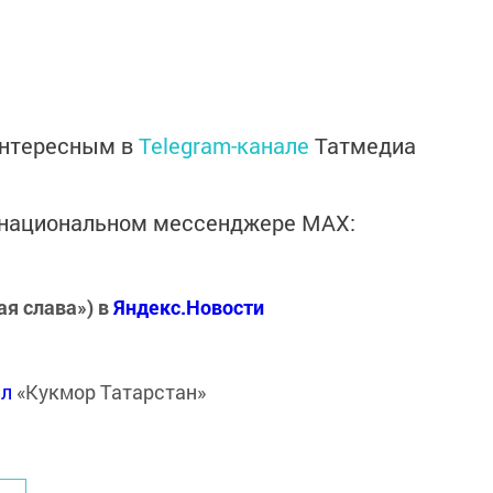
интересным в
Telegram-канале
Татмедиа
в национальном мессенджере MАХ:
ая слава») в
Яндекс.Новости
ал
«Кукмор Татарстан»