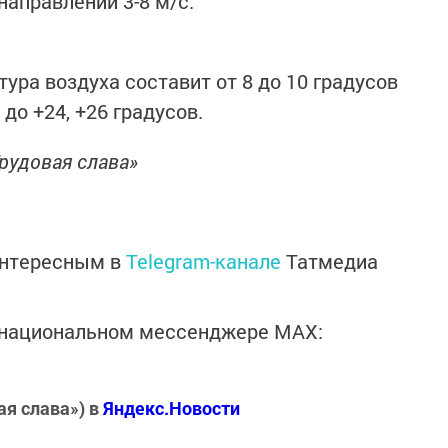
аправлений 3-8 м/с.
ура воздуха составит от 8 до 10 градусов
до +24, +26 градусов.
рудовая слава»
интересным в
Telegram-канале
Татмедиа
в национальном мессенджере MАХ:
ая слава») в
Яндекс.Новости