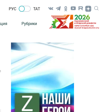
РУС
ТАТ
кция
Рубрики
0