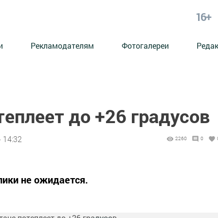
16+
и
Рекламодателям
Фотогалереи
Реда
теплеет до +26 градусов
 14:32
2260
0
лики не ожидается.