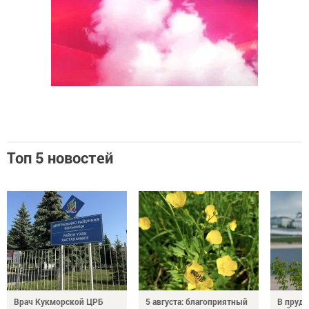
Топ 5 новостей
Врач Кукморской ЦРБ
5 августа: благоприятный
В пруду