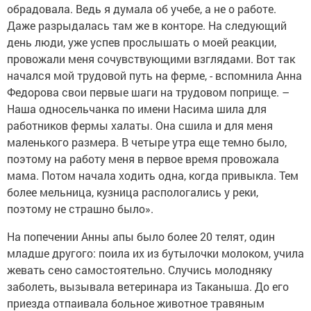
обрадовала. Ведь я думала об учебе, а не о работе.
Даже разрыдалась там же в конторе. На следующий
день люди, уже успев прослышать о моей реакции,
провожали меня сочувствующими взглядами. Вот так
начался мой трудовой путь на ферме, - вспомнила Анна
Федорова свои первые шаги на трудовом поприще. –
Наша односельчанка по имени Насима шила для
работников фермы халаты. Она сшила и для меня
маленького размера. В четыре утра еще темно было,
поэтому на работу меня в первое время провожала
мама. Потом начала ходить одна, когда привыкла. Тем
более мельница, кузница распологались у реки,
поэтому не страшно было».
На попечении Анны апы было более 20 телят, один
младше другого: поила их из бутылочки молоком, учила
жевать сено самостоятельно. Случись молодняку
заболеть, вызывала ветеринара из Таканыша. До его
приезда отпаивала больное животное травяным