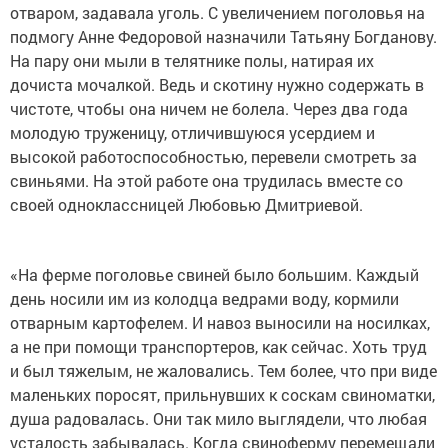
отваром, задавала уголь. С увеличением поголовья на
подмогу Анне Федоровой назначили Татьяну Богданову.
На пару они мыли в телятнике полы, натирая их
дочиста мочалкой. Ведь и скотину нужно содержать в
чистоте, чтобы она ничем не болела. Через два года
молодую труженицу, отличившуюся усердием и
высокой работоспособностью, перевели смотреть за
свиньями. На этой работе она трудилась вместе со
своей одноклассницей Любовью Дмитриевой.
«На ферме поголовье свиней было большим. Каждый
день носили им из колодца ведрами воду, кормили
отварным картофелем. И навоз выносили на носилках,
а не при помощи транспортеров, как сейчас. Хоть труд
и был тяжелым, не жаловались. Тем более, что при виде
маленьких поросят, прильнувших к соскам свиноматки,
душа радовалась. Они так мило выглядели, что любая
усталость забывалась. Когда свиноферму перемещали