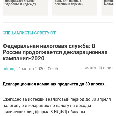
возвращает людям
день для важных
района 
здоровье и надежду
решений и перемен
молодо
СПЕЦИАЛИСТЫ СОВЕТУЮТ
Федеральная налоговая служба: В
России продолжается декларационная
кампания-2020
admin,
21 марта 2020 - 00:05
1059
0
0
Декларационная кампания продлится до 30 апреля.
Ежегодно за истекший налоговый период до 30 апреля
налоговую декларацию по налогу на доходы
физических лиц (форма 3-НДФЛ) обязаны