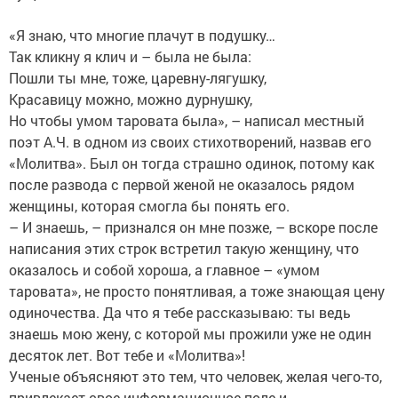
«Я знаю, что многие плачут в подушку…
Так кликну я клич и – была не была:
Пошли ты мне, тоже, царевну-лягушку,
Красавицу можно, можно дурнушку,
Но чтобы умом таровата была», – написал местный
поэт А.Ч. в одном из своих стихотворений, назвав его
«Молитва». Был он тогда страшно одинок, потому как
после развода с первой женой не оказалось рядом
женщины, которая смогла бы понять его.
– И знаешь, – признался он мне позже, – вскоре после
написания этих строк встретил такую женщину, что
оказалось и собой хороша, а главное – «умом
таровата», не просто понятливая, а тоже знающая цену
одиночества. Да что я тебе рассказываю: ты ведь
знаешь мою жену, с которой мы прожили уже не один
десяток лет. Вот тебе и «Молитва»!
Ученые объясняют это тем, что человек, желая чего-то,
привлекает свое информационное поле и