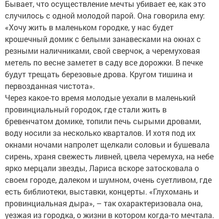
Бывает, что осуществление мечты убивает ее, как это
случилось с одной молодой парой. Она говорила ему:
«Хочу жить в маленьком городке, у нас будет
крошечный домик с белыми занавесками на окнах с
резными наличниками, свой сверчок, а черемуховая
метель по весне заметет в саду все дорожки. В печке
будут трещать березовые дрова. Кругом тишина и
первозданная чистота».
Через какое-то время молодые уехали в маленький
провинциальный городок, где стали жить в
бревенчатом домике, топили печь сырыми дровами,
воду носили за несколько кварталов. И хотя под их
окнами ночами напролет щелкали соловьи и бушевала
сирень, храня свежесть ливней, цвела черемуха, на небе
ярко мерцали звезды, Лариса вскоре затосковала о
своем городе, далеком и шумном, очень суетливом, где
есть библиотеки, выставки, концерты. «Глухомань и
провинциальная дыра», – так охарактеризовала она,
уезжая из городка, о жизни в котором когда-то мечтала.