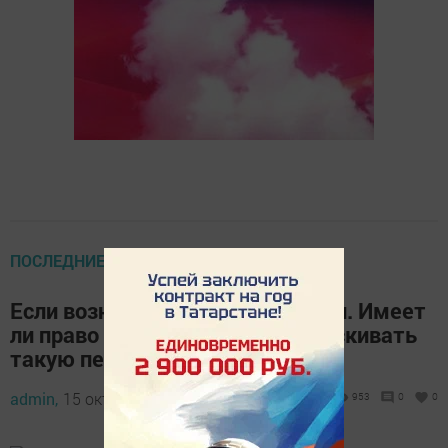
ПОСЛЕДНИЕ НОВОСТИ
Если возникла переплата пенсии. Имеет
ли право пенсионный фонд взыскивать
такую переплату?
admin,
15 октября 2019 - 08:47
953
0
0