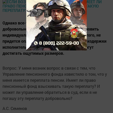
Однако все-таки лучше вернуть переплату
добровольно. Ведь управление может установить
индивидуальный режим рассрочки. Кроме того, не
придется оплачивать судебные издержки и издержки
исполнительного производства, которые могут
достигать ощутимых размеров.
Вопрос: У меня возник вопрос в связи с тем, что
Управление пенсионного фонда известило о том, что у
меня имеется переплата пенсии. Имеет ли право
пенсионный фонд взыскивать такую переплату? И
может ли управление обратиться в суд, если я не
погашу эту переплату добровольно?
А.С. Семенов