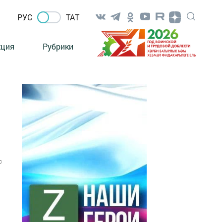
РУС
ТАТ
кция
Рубрики
0