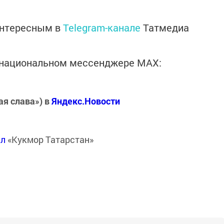
интересным в
Telegram-канале
Татмедиа
в национальном мессенджере MАХ:
ая слава») в
Яндекс.Новости
ал
«Кукмор Татарстан»