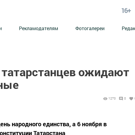
16+
и
Рекламодателям
Фотогалереи
Реда
я татарстанцев ожидают
ные
1270
0
ень народного единства, а 6 ноября в
онституции Татарстана