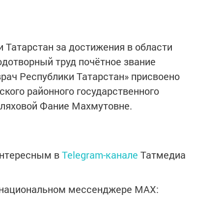
 Татарстан за достижения в области
одотворный труд почётное звание
рач Республики Татарстан» присвоено
ского районного государственного
аляховой Фание Махмутовне.
интересным в
Telegram-канале
Татмедиа
в национальном мессенджере MАХ: