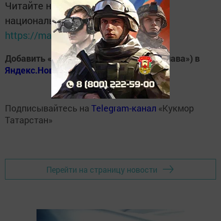
Читайте новости Татарстана в
национальном мессенджере MАХ:
https://max.ru/tatmedia
Добавить «Хезмэт даны» («Трудовая слава») в
Яндекс.Новости
Подписывайтесь на
Telegram-канал
«Кукмор
Татарстан»
Перейти на страницу новости