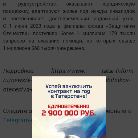
и трудоустройстве, оказывают юридическую
поддержку, адаптируют жилье под нужды инвалидов
и обеспечивают долговременный надомный уход.
С 1 июня 2023 года в филиалы фонда «Защитники
Отечества» поступило более 1 миллиона 179 тысяч
запросов на оказание помощи, из которых свыше
1 миллиона 568 тысяч уже решено.
Подробнее: https://www. tatar-inform.
ru/news/v-siriuse-startoval-kubok-zashhitnikov-
otecestva-dlya-veteranov-svo-5964602
Следите за самым важным и интересным в
Telegram-канале
Татмедиа