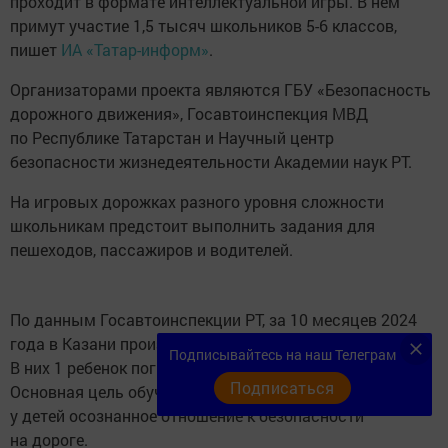
проходит в формате интеллектуальной игры. В нем
примут участие 1,5 тысяч школьников 5-6 классов,
пишет
ИА «Татар-информ»
.
Организаторами проекта являются ГБУ «Безопасность
дорожного движения», Госавтоинспекция МВД
по Республике Татарстан и Научный центр
безопасности жизнедеятельности Академии наук РТ.
На игровых дорожках разного уровня сложности
школьникам предстоит выполнить задания для
пешеходов, пассажиров и водителей.
По данным Госавтоинспекции РТ, за 10 месяцев 2024
года в Казани произошло 123 ДТП с участием детей.
Подписывайтесь на наш Телеграм
В них 1 ребенок погиб и 126 получили травмы.
Подписаться
Основная цель обучающего курса — сформировать
у детей осознанное отношение к безопасности
на дороге.