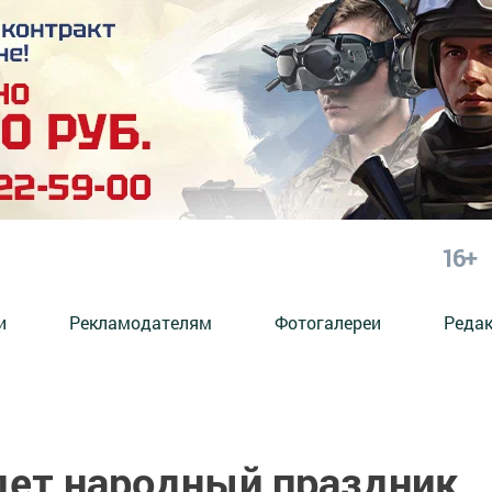
16+
и
Рекламодателям
Фотогалереи
Реда
дет народный праздник