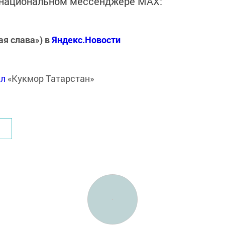
в национальном мессенджере MАХ:
ая слава») в
Яндекс.Новости
ал
«Кукмор Татарстан»