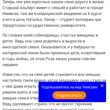
Теперь они уже взрослые, нашли свою дорогу в жизни.
Старший Альберт живет с семьей и работает в городе
Ижевске, там же в медицинской академии на 6 курсе
учится дочь Наталья, Ленар – студент колледжа при
Удмуртском государственном университете.
По словам моей собеседницы, счастье женщины в
детях. Ведь она сама родилась и выросла в
многодетной семье. Оказывается, и у бабушки по
материнской линии были приемные дети, осиротевшие
в годы войны, об этом Роза ханум узнала совсем
недавно.
Известно, что на селе детей становится все меньше,
наступило такое время, когда младшему сыну стало не
с кем даже играть на улице, и в 2010 году супруги
Подписывайтесь на наш Телеграм
решили взять в семью приемного ребенка. Конечно, не
Подписаться
каждая семья отважится на такой ответственный шаг.
Ведь одолевают страхи, что не хватит терпения,
понимания, что не справятся, не смогут заменить