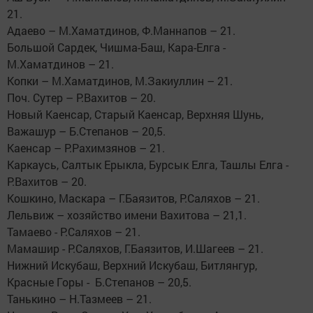
21.
Адаево – М.Хаматдинов, Ф.Маннапов – 21.
Большой Сардек, Чишма-Баш, Кара-Елга -
М.Хаматдинов – 21.
Копки – М.Хаматдинов, М.Закиуллин – 21.
Поч. Сутер – Р.Вахитов – 20.
Новый Каенсар, Старый Каенсар, Верхняя Шунь,
Важашур – Б.Степанов – 20,5.
Каенсар – Р.Рахимзянов – 21.
Каркаусь, Салтык Ерыкла, Бурсык Елга, Ташлы Елга -
Р.Вахитов – 20.
Кошкино, Маскара – Г.Баязитов, Р.Саляхов – 21.
Лельвиж – хозяйство имени Вахитова – 21,1.
Тамаево - Р.Саляхов – 21.
Мамашир - Р.Саляхов, Г.Баязитов, И.Шагеев – 21.
Нижний Искубаш, Верхний Искубаш, Битлянгур,
Красные Горы - Б.Степанов – 20,5.
Танькино – Н.Тазмеев – 21.