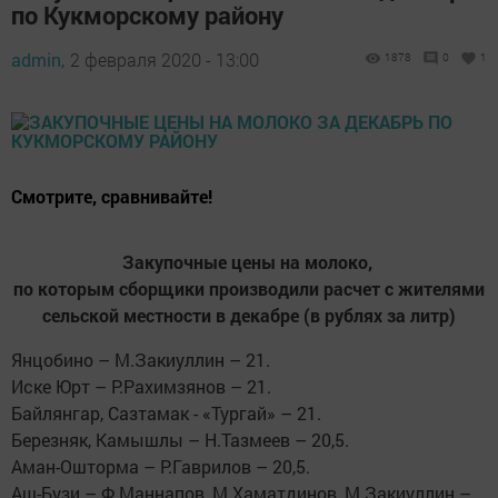
по Кукморскому району
admin,
2 февраля 2020 - 13:00
1878
0
1
Смотрите, сравнивайте!
Закупочные цены на молоко,
по которым сборщики производили расчет с жителями
сельской местности в декабре (в рублях за литр)
Янцобино – М.Закиуллин – 21.
Иске Юрт – Р.Рахимзянов – 21.
Байлянгар, Сазтамак - «Тургай» – 21.
Березняк, Камышлы – Н.Тазмеев – 20,5.
Аман-Ошторма – Р.Гаврилов – 20,5.
Аш-Бузи – Ф.Маннапов, М.Хаматдинов, М.Закиуллин –