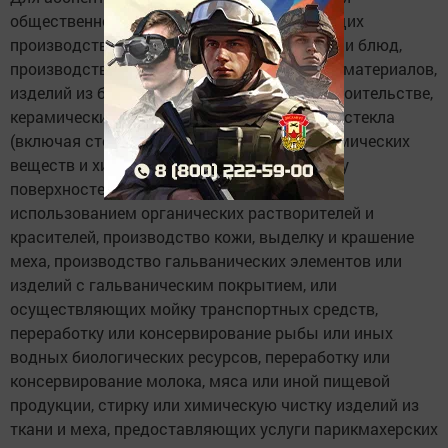
общественного питания или осуществляющих
производство готовых пищевых продуктов и блюд,
производство строительных керамических материалов,
изделий из бетона для использования в строительстве,
керамических изделий, стекла и изделий из стекла
(включая стекловолокна), производство химических
веществ и химических продуктов, обработку
поверхностей, предметов или продукции с
использованием органических растворителей и
красителей, производство кожи, выделку и крашение
меха, производство гальванических элементов или
изделий с гальваническим покрытием, или
осуществляющих мойку транспортных средств,
переработку или консервирование рыбы или иных
водных биологических ресурсов, переработку или
консервирование молока, мяса или иной пищевой
продукции, стирку или химическую чистку изделий из
ткани и меха, предоставляющих услуги парикмахерских