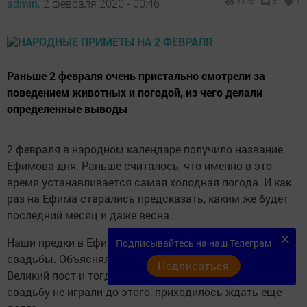
admin,
2 февраля 2020 - 00:46
1470
0
1
Раньше 2 февраля очень пристально смотрели за
поведением животных и погодой, из чего делали
определенные выводы
2 февраля в народном календаре получило название
Ефимова дня. Раньше считалось, что именно в это
время устанавливается самая холодная погода. И как
раз на Ефима старались предсказать, каким же будет
последний месяц и даже весна.
Наши предки в Ефимов день традиционно утраивали
Подписывайтесь на наш Телеграм
свадьбы. Объяснялось это просто: скоро начинался
Подписаться
Великий пост и тогда уже было не до гуляний. Если
свадьбу не играли до этого, приходилось ждать еще