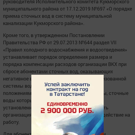
руководителя Исполнительного комитета Кукморского
муниципального района от 17.12.2019 №697 «О порядке
приема сточных вод в систему муниципальной
канализации Кукморского района».
Кроме того, в утвержденном Постановлении
Правительства РФ от 29.07.2013 №644 раздел VII
«Правил холодного водоснабжения и водоотведения»
устанавливает порядок определения размера и
порядка компенсации расходов организации ВКХ при
сбросе абонентами сточных вод, оказывающих
негативное воздействие на работу централизованной
системы водоотведения. В соответствии с
положениями данного раздела все абоненты, сточные
воды которых не отвечают требованиям,
установленным Правилами, обязаны вносить
организациям ВКХ плату за негативное воздействие на
работу.
Для абонентов, являющихся предприятиями