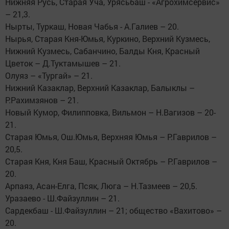
Нижняя Русь, Старая Уча, Урясьбаш - «Агрохимсервис»
– 21,3.
Нырты, Туркаш, Новая Чабья - А.Галиев – 20.
Нырья, Старая Кня-Юмья, Куркино, Верхний Кузмесь,
Нижний Кузмесь, Сабанчино, Балды Кня, Красный
Цветок – Д.Туктамышев – 21.
Олуяз – «Тургай» – 21.
Нижний Казаклар, Верхний Казаклар, Балыклы –
Р.Рахимзянов – 21.
Новый Кумор, Филипповка, Вильмон – Н.Вагизов – 20-
21.
Старая Юмья, Ош.Юмья, Верхняя Юмья – Р.Гаврилов –
20,5.
Старая Кня, Кня Баш, Красный Октябрь – Р.Гаврилов –
20.
Арпаяз, Асан-Елга, Псяк, Люга – Н.Тазмеев – 20,5.
Уразаево - Ш.Файзуллин – 21.
Сардекбаш - Ш.Файзуллин – 21; общество «Вахитово» –
20.