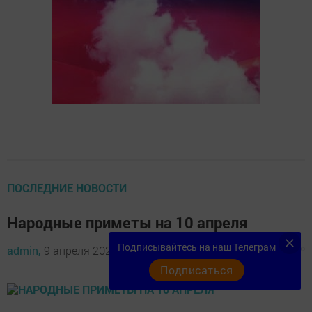
ПОСЛЕДНИЕ НОВОСТИ
Народные приметы на 10 апреля
Подписывайтесь на наш Телеграм
admin,
9 апреля 2020 - 22:56
1249
0
0
Подписаться