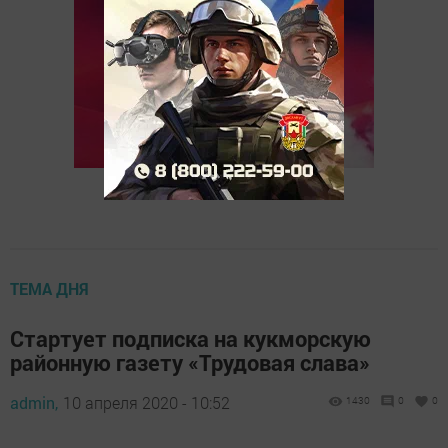
ТЕМА ДНЯ
Стартует подписка на кукморскую
районную газету «Трудовая слава»
admin,
10 апреля 2020 - 10:52
1430
0
0