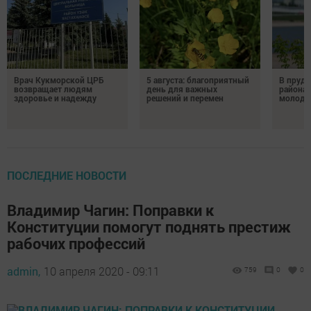
Врач Кукморской ЦРБ
5 августа: благоприятный
В пруду
возвращает людям
день для важных
района 
здоровье и надежду
решений и перемен
молодо
ПОСЛЕДНИЕ НОВОСТИ
Владимир Чагин: Поправки к
Конституции помогут поднять престиж
рабочих профессий
admin,
10 апреля 2020 - 09:11
759
0
0