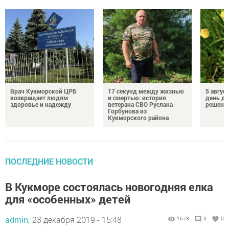
Врач Кукморской ЦРБ
17 секунд между жизнью
5 авгус
возвращает людям
и смертью: история
день д
здоровье и надежду
ветерана СВО Руслана
решений
Горбунова из
Кукморского района
ПОСЛЕДНИЕ НОВОСТИ
В Кукморе состоялась новогодняя елка
для «особенных» детей
admin,
23 декабря 2019 - 15:48
1678
0
0