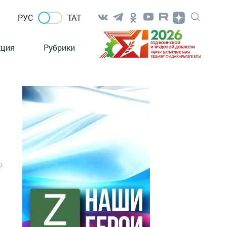
РУС
ТАТ
кция
Рубрики
0