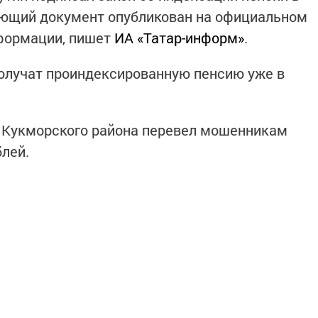
вующий документ опубликован на официальном
нформации, пишет
ИА «Татар-информ»
.
олучат проиндексированную пенсию уже в
ь Кукморского района перевел мошенникам
блей.