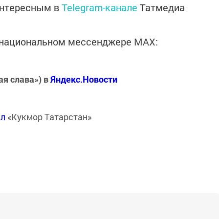
интересным в
Telegram-канале
Татмедиа
в национальном мессенджере MАХ:
ая слава») в
Яндекс.Новости
ал
«Кукмор Татарстан»