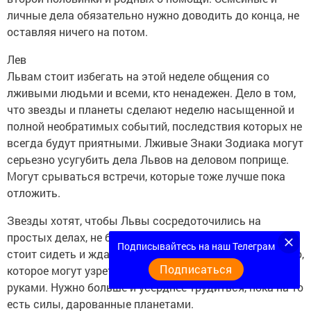
личные дела обязательно нужно доводить до конца, не
оставляя ничего на потом.
Лев
Львам стоит избегать на этой неделе общения со
лживыми людьми и всеми, кто ненадежен. Дело в том,
что звезды и планеты сделают неделю насыщенной и
полной необратимых событий, последствия которых не
всегда будут приятными. Лживые Знаки Зодиака могут
серьезно усугубить дела Львов на деловом поприще.
Могут срываться встречи, которые тоже лучше пока
отложить.
Звезды хотят, чтобы Львы сосредоточились на
простых делах, не бросаясь в самое пекло событий. Не
Подписывайтесь на наш Телеграм
стоит сидеть и ждать магии свыше. Единственное чудо,
Подписаться
которое могут узреть Львы, — созданное своими
руками. Нужно больше и усерднее трудиться, пока на то
есть силы, дарованные планетами.