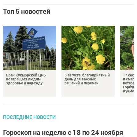
Топ 5 новостей
Врач Кукморской ЦРБ
5 августа: благоприятный
17 сек
возвращает людям
день для важных
и смерт
здоровье и надежду
решений и перемен
ветеран
Горбуно
Кукмор
ПОСЛЕДНИЕ НОВОСТИ
Гороскоп на неделю с 18 по 24 ноября