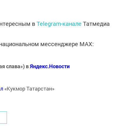
интересным в
Telegram-канале
Татмедиа
в национальном мессенджере MАХ:
ая слава») в
Яндекс.Новости
ал
«Кукмор Татарстан»