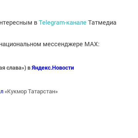
интересным в
Telegram-канале
Татмедиа
в национальном мессенджере MАХ:
ая слава») в
Яндекс.Новости
ал
«Кукмор Татарстан»