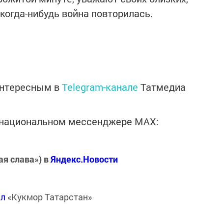
 когда-нибудь война повторилась.
интересным в
Telegram-канале
Татмедиа
в национальном мессенджере MАХ:
ая слава») в
Яндекс.Новости
ал
«Кукмор Татарстан»