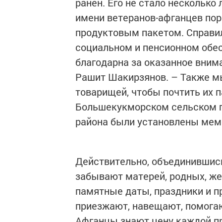
ранен. Его не стало несколько
имени ветеранов-афганцев по
продуктовым пакетом. Справил
социальном и пенсионном обес
благодарна за оказанное вним
Рашит Шакирзянов. – Также м
товарищей, чтобы почтить их п
Большекукморском сельском по
района были установлены мем
Действительно, объединившись
забывают матерей, родных, же
памятные даты, праздники и п
приезжают, навещают, помогаю
Афганцы знают цену каждой пр