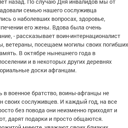
 лет назад. По случаю Дня инвалидов мы от
радовали семью нашего сослуживца
ись о наболевших вопросах, здоровье,
печении его жены. Вдова была очень
ание, - рассказывает воин-интернационалист
ы, ветераны, посещаем могилы своих погибши
амять. В октябре нынешнего года в
селении и в некоторых других деревнях
ориальные доски афганцам.
 в военное братство, воины-афганцы не
н своих сослуживцев. И каждый год, на все
росто без повода они неизменно приходят и
т, дарят подарки и просто общаются.
ожитой минуте, уважают своих близких,