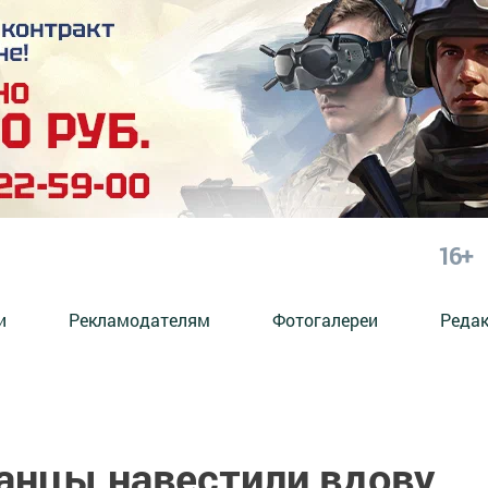
16+
и
Рекламодателям
Фотогалереи
Реда
анцы навестили вдову