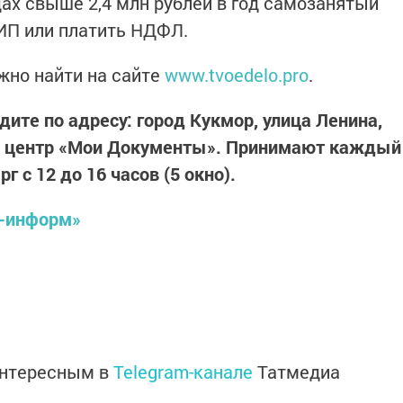
дах свыше 2,4 млн рублей в год самозанятый
ИП или платить НДФЛ.
но найти на сайте
www.tvoedelo.pro
.
дите по адресу: город Кукмор, улица Ленина,
й центр «Мои Документы». Принимают каждый
рг с 12 до 16 часов (5 окно).
р-информ»
интересным в
Telegram-канале
Татмедиа