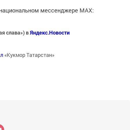
в национальном мессенджере MАХ:
ая слава») в
Яндекс.Новости
ал
«Кукмор Татарстан»