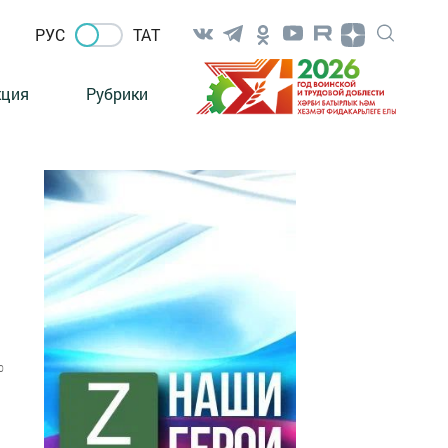
РУС
ТАТ
кция
Рубрики
0