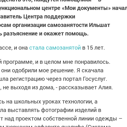
ункциональном центре «Мои документы» нача
тавитель Центра поддержки
осам организации самозанятости Ильшат
 разъяснение и окажет помощь.
ассе, и она
стала самозанятой
в 15 лет.
ой программе, и в целом мне понравилось.
 они одобрили мое решение. Я скачала
шла регистрацию через портал Госуслуг.
, не выходя из дома, - рассказывает Алия.
 на школьных уроках технологии, а
ла выставлять фотографии изделий в
ет над проектом собственной линии одежды –
ом тюркском алфавите яналифе (Система