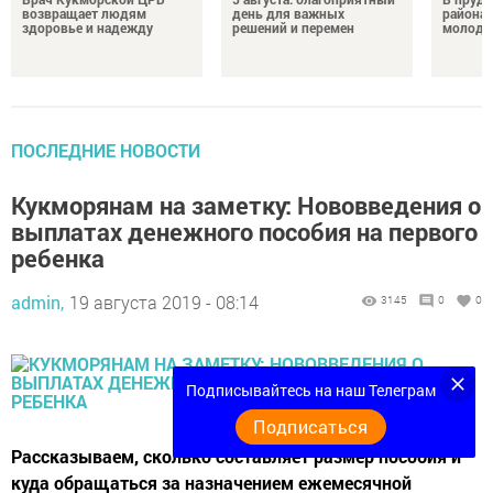
возвращает людям
день для важных
района 
здоровье и надежду
решений и перемен
молодо
ПОСЛЕДНИЕ НОВОСТИ
Кукморянам на заметку: Нововведения о
выплатах денежного пособия на первого
ребенка
admin,
19 августа 2019 - 08:14
3145
0
0
Подписывайтесь на наш Телеграм
Подписаться
Рассказываем, сколько составляет размер пособия и
куда обращаться за назначением ежемесячной