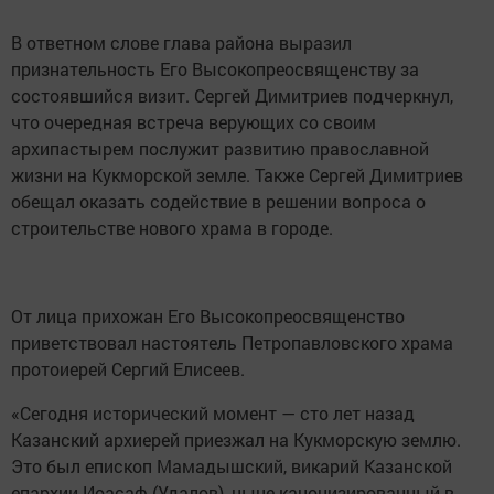
В ответном слове глава района выразил
признательность Его Высокопреосвященству за
состоявшийся визит. Сергей Димитриев подчеркнул,
что очередная встреча верующих со своим
архипастырем послужит развитию православной
жизни на Кукморской земле. Также Сергей Димитриев
обещал оказать содействие в решении вопроса о
строительстве нового храма в городе.
От лица прихожан Его Высокопреосвященство
приветствовал настоятель Петропавловского храма
протоиерей Сергий Елисеев.
«Сегодня исторический момент — сто лет назад
Казанский архиерей приезжал на Кукморскую землю.
Это был епископ Мамадышский, викарий Казанской
епархии Иоасаф (Удалов), ныне канонизированный в