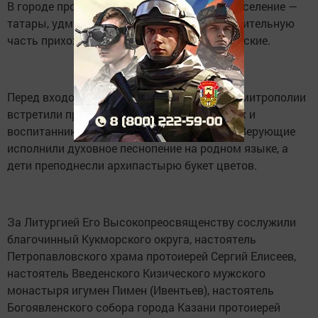
В городе проживает многонациональное население —
татары, удмурты, русские и марийцы. Значительную
часть прихожан составляют удмурты и русские.
Перед входом в храм главу Татарстанской митрополии
встретили прихожане в удмуртских нарядах и
воспитанники детской воскресной школы. Верующие
исполнили духовное песнопение на родном языке, а
дети преподнесли архипастырю букет цветов.
За Литургией Его Высокопреосвященству сослужили
благочинный Кукморского округа, настоятель
Петропавловского храма протоиерей Сергий Елисеев,
настоятель Введенского Кизического мужского
монастыря игумен Пимен (Ивентьев), настоятель
Богоявленского собора города Казани протоиерей