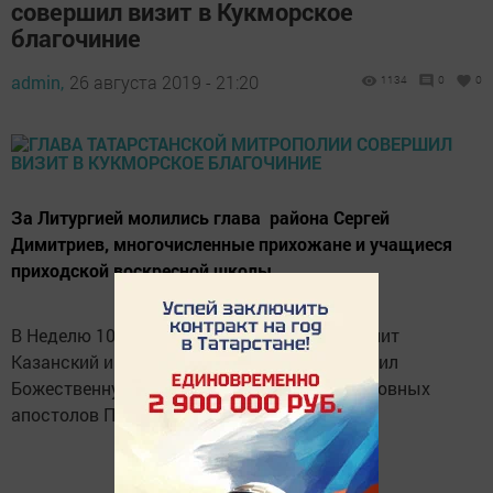
совершил визит в Кукморское
благочиние
admin,
26 августа 2019 - 21:20
1134
0
0
За Литургией молились глава района Сергей
Димитриев, многочисленные прихожане и учащиеся
приходской воскресной школы.
В Неделю 10-ю по Пятидесятнице, митрополит
Казанский и Татарстанский Феофан совершил
Божественную литургию в храме первоверховных
апостолов Петра и Павла в Кукморе.