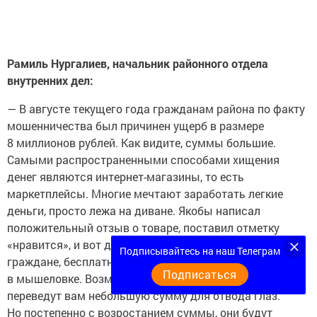
Рамиль Нургалиев, начальник районного отдела
внутренних дел:
— В августе текущего года гражданам района по факту
мошенничества был причинен ущерб в размере
8 миллионов рублей. Как видите, суммы большие.
Самыми распространенными способами хищения
денег являются интернет-магазины, то есть
маркетплейсы. Многие мечтают заработать легкие
деньги, просто лежа на диване. Якобы написал
положительный отзыв о товаре, поставил отметку
«нравится», и вот деньги у тебя на счету. Уважаемые
Подписывайтесь на наш Телеграм
граждане, бесплатный сыр бывает только
Подписаться
в мышеловке. Возможно, в первые два дня они
переведут вам небольшую сумму для отвода глаз.
Но постепенно с возростанием суммы, они будут