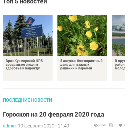
Топ 5 новостей
Врач Кукморской ЦРБ
5 августа: благоприятный
В пруду
возвращает людям
день для важных
района 
здоровье и надежду
решений и перемен
молодо
ПОСЛЕДНИЕ НОВОСТИ
Гороскоп на 20 февраля 2020 года
admin,
19 февраля 2020 - 21:49
2353
0
1