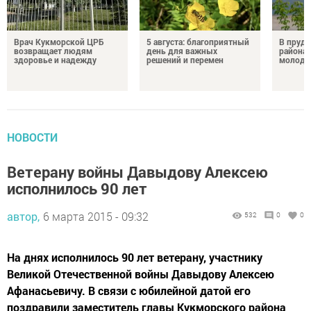
Врач Кукморской ЦРБ
5 августа: благоприятный
В пруду
возвращает людям
день для важных
района 
здоровье и надежду
решений и перемен
молодо
НОВОСТИ
Ветерану войны Давыдову Алексею
исполнилось 90 лет
автор,
6 марта 2015 - 09:32
532
0
0
На днях исполнилось 90 лет ветерану, участнику
Великой Отечественной войны Давыдову Алексею
Афанасьевичу. В связи с юбилейной датой его
поздравили заместитель главы Кукморского района