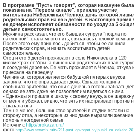
В программе "Пусть говорят", которая накануне была
показана на "Первом канале", приняла участие
жительница Набережных Челнов, дочь которой лиши
родительских прав на ее 5 детей. В настоящее время
ее дочери исполняет обязанности по уходу за 5 общи
детьми самостоятельно.
Мужчина рассказал, что его бывшая супруга "пошла по
наклонной": стала много пить, связалась с плохой компан
После этого ему пришлось добиться, чтобы ее лишили
родительских прав, и начать воспитывать детей
самостоятельно.
Отец и его 5 детей проживают в селе Николаевка в 120
километрах от Уфы, а лишенная родительских прав супруг
в соседней деревне. Ее мать проживает в Челнах, откуда 
приехала на передачу.
Челнинка, которая является бабушкой пятерых внуков,
заявила, что не оправдывает дочь. Однако женщина
сообщила зрителям, что они с дочерью готовы забрать дет
однако ее зять даже не позволяет им видеться с ними.
- Однажды я пришла в школу к своему внуку, а он шарахн
от меня и убежал, видно, что зять их настраивает против н
- сказала она.
Тем не менее, большинство зрителей в студии встали на
сторону отца, а некоторые из них даже выразили желание
помочь многодетной семье.
Источник:
http://prokazan.ru/
фото:
http://www.servmix.ru/tv/211-pust_govoryat_vyipuski_za_dekabr_2