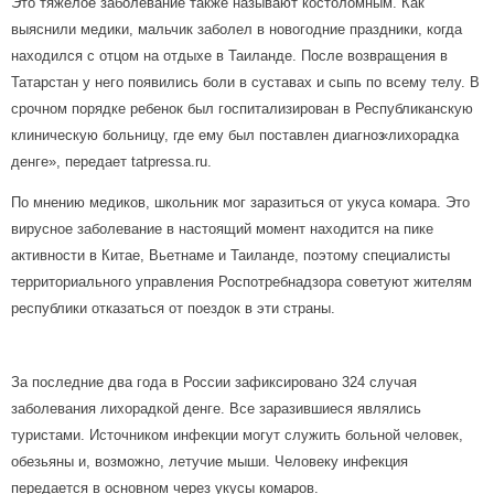
Это тяжелое заболевание также называют костоломным. Как
выяснили медики, мальчик заболел в новогодние праздники, когда
находился с отцом на отдыхе в Таиланде. После возвращения в
Татарстан у него появились боли в суставах и сыпь по всему телу. В
срочном порядке ребенок был госпитализирован в Республиканскую
клиническую больницу, где ему был поставлен диагноз
«лихорадка
денге», передает tatpressa.ru.
По мнению медиков, школьник мог заразиться от укуса комара. Это
вирусное заболевание в настоящий момент находится на пике
активности в Китае, Вьетнаме и Таиланде, поэтому специалисты
территориального управления Роспотребнадзора советуют жителям
республики отказаться от поездок в эти страны.
За последние два года в России зафиксировано 324 случая
заболевания лихорадкой денге. Все заразившиеся являлись
туристами. Источником инфекции могут служить больной человек,
обезьяны и, возможно, летучие мыши. Человеку инфекция
передается в основном через укусы комаров.