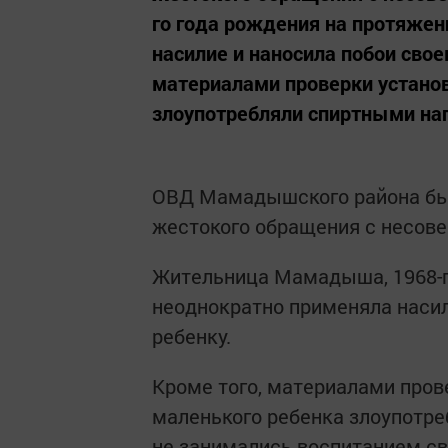
го года рождения на протяжен
насилие и наносила побои свое
материалами проверки установ
злоупотребляли спиртными нап
ОВД Мамадышского района был
жестокого обращения с несов
Жительница Мамадыша, 1968-г
неоднократно применяла насил
ребенку.
Кроме того, материалами прове
маленького ребенка злоупотре
не занимались воспитанием сво