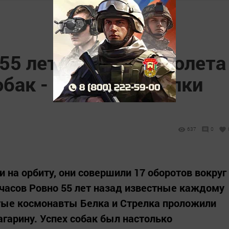
 55 лет с момента полета
обак - Белки и Стрелки
637
0
и на орбиту, они совершили 17 оборотов вокруг
 часов Ровно 55 лет назад известные каждому
тые космонавты Белка и Стрелка проложили
агарину. Успех собак был настолько