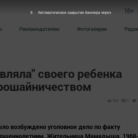
16+
4
Автоматическое закрытие баннера через
и
Рекламодателям
Фотогалереи
Реда
вляла" своего ребенка
прошайничеством
529
0
о возбуждено уголовное дело по факту
вершеннолетним. Жительница Мамадыша, 1968