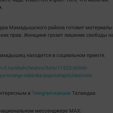
м.
тура Мамадышского района готовит материалы
ких прав. Женщине грозит лишение свободы н
мамадышец находится в социальном приюте.
rt.ru/obshchestvo/item/11523-zhiteli-
ya-svoego-rebenka-poproshajnichestvom
интересным в
Telegram-канале
Татмедиа
в национальном мессенджере MАХ: