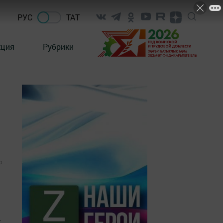
РУС
ТАТ
кция
Рубрики
0
-