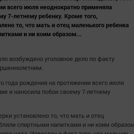
ии всего июля неоднократно применяла
му 7-летнему ребенку. Кроме того,
лено то, что мать и отец маленького ребенка
итками и ни коим образом...
о возбуждено уголовное дело по факту
ершеннолетним.
о года рождения на протяжении всего июля
ие и наносила побои своему 7-летнему
рки установлено то, что мать и отец
бляли спиртными напитками и ни коим образо
его чада. Известен и факт того, что мальчик