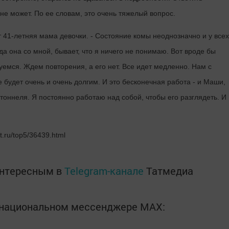
не может. По ее словам, это очень тяжелый вопрос.
ет 41-летняя мама девочки. - Состояние комы неоднозначно и у всех
а она со мной, бывает, что я ничего не понимаю. Вот вроде бы
уемся. Ждем повторения, а его нет. Все идет медленно. Нам с
 будет очень и очень долгим. И это бесконечная работа - и Маши,
е тоннеля. Я постоянно работаю над собой, чтобы его разглядеть. И
t.ru/top5/36439.html
интересным в
Telegram-канале
Татмедиа
в национальном мессенджере MАХ: