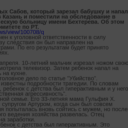
тых Сабов, который зарезал бабушку и напал
в Казань и поместили на обследование в
ескую больницу имени Бехтерева. Об этом
митете по РТ.
ews/view/100708/q
ен к уголовной ответственности в силу
ву следствия он был направлен на
рами. По его результатам будет принято
иях.
 апреля. 10-летний мальчик изрезал ножом сво
мотрела телевизор. Затем ребенок напал на
 на кухне.
головное дело по статье "Убийство".
и известны подробности трагедии. По словам
 ребенок с детства был гиперактивным и у нег
твенная агрессивность".
ной семье. Его 33-летняя мама Гульфия Х.
 супругом Артуром, когда сын был совсем
я попыталась вновь сойтись с мужем, но после
го ведения хозяйства развелась. Отец
на заработки.
бенок с детства был гиперактивным. Это