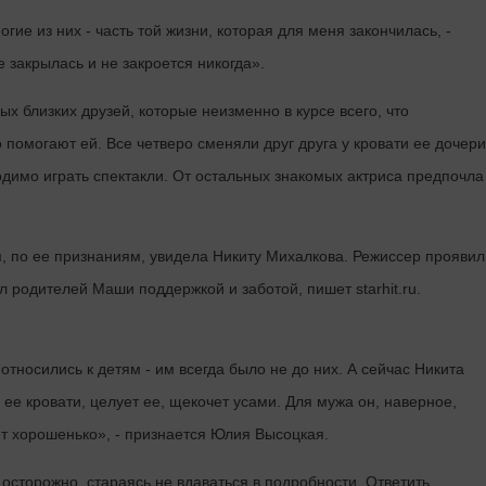
гие из них - часть той жизни, которая для меня закончилась, -
 закрылась и не закроется никогда».
ых близких друзей, которые неизменно в курсе всего, что
 помогают ей. Все четверо сменяли друг друга у кровати ее дочери
димо играть спектакли. От остальных знакомых актриса предпочла
 по ее признаниям, увидела Никиту Михалкова. Режиссер проявил
л родителей Маши поддержкой и заботой, пишет starhit.ru.
 относились к детям - им всегда было не до них. А сейчас Никита
ее кровати, целует ее, щекочет усами. Для мужа он, наверное,
ет хорошенько», - признается Юлия Высоцкая.
 осторожно, стараясь не вдаваться в подробности. Ответить