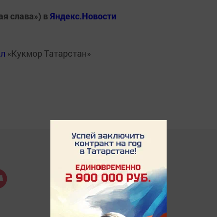
ая слава») в
Яндекс.Новости
ал
«Кукмор Татарстан»