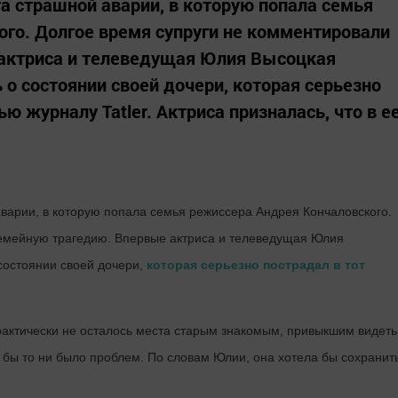
а страшной аварии, в которую попала семья
го. Долгое время супруги не комментировали
актриса и телеведущая Юлия Высоцкая
 о состоянии своей дочери, которая серьезно
ью журналу Tatler. Актриса призналась, что в е
варии, в которую попала семья режиссера Андрея Кончаловского.
семейную трагедию. Впервые актриса и телеведущая Юлия
состоянии своей дочери,
которая серьезно пострадал в тот
практически не осталось места старым знакомым, привыкшим видеть
х бы то ни было проблем. По словам Юлии, она хотела бы сохранит