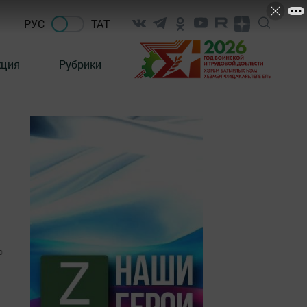
РУС
ТАТ
кция
Рубрики
0