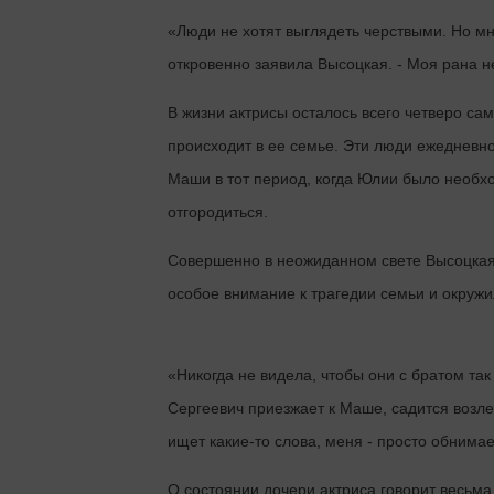
«Люди не хотят выглядеть черствыми. Но мно
откровенно заявила Высоцкая. - Моя рана не
В жизни актрисы осталось всего четверо сам
происходит в ее семье. Эти люди ежедневно
Маши в тот период, когда Юлии было необхо
отгородиться.
Совершенно в неожиданном свете Высоцкая,
особое внимание к трагедии семьи и окружи
«Никогда не видела, чтобы они с братом так
Сергеевич приезжает к Маше, садится возле 
ищет какие-то слова, меня - просто обнима
О состоянии дочери актриса говорит весьма