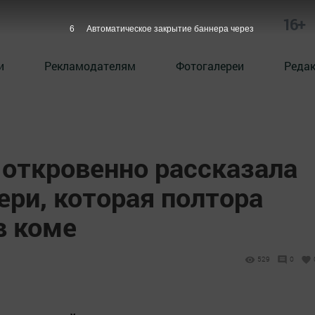
16+
5
Автоматическое закрытие баннера через
и
Рекламодателям
Фотогалереи
Реда
откровенно рассказала
ери, которая полтора
в коме
529
0