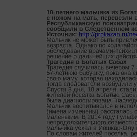
10-летнего мальчика из Бога
с ножом на мать, перевезли 
Республиканскую психиатрич
сообщили в Следственном ко
Источник:
http://prokazan.ru/n
Мальчик не может быть привлеч
возраста. Однако по ходатайст
обследование врачами-психиат
решение о дальнейших действ
Трагедия в Богатых Сабах
Трагедия случилась вечером 7
57-летнюю бабушку, пока она с
свою маму, которая находилась
Тогда следователи возбудили у
Спустя 3 дня, 10 апреля, стал
жителей поселка Богатые Сабы,
была диагностирована "наследс
Мальчик воспитывался в непол
(имена изменены) рассталась с
маленьким. В 2014 году Гульфи
непродолжительного совместно
мальчика уехал в Йошкар-Олу 
По словам жителей поселка, ре