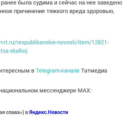
ранее была судима и сейчас на нее заведено
нное причинение тяжкого вреда здоровью,
rt.ru/respublikanskie-novosti/item/12821-
ttsa-skalkoj
интересным в
Telegram-канале
Татмедиа
в национальном мессенджере MАХ:
ая слава») в
Яндекс.Новости