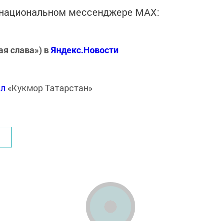
в национальном мессенджере MАХ:
ая слава») в
Яндекс.Новости
ал
«Кукмор Татарстан»