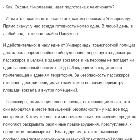
- Как, Оксана Николаевна, идет подготовка к чемпионату?
- И вы это спрашиваете после того, как мы пережили Универсиаду!
Прямо скажу: у нас всегда готовность номер один. В любой день, в
любой час, - отвечает майор Пашукова.
И действительно: в наследие от Универсиады транспортной полиции
досталось современнейшее оборудование, через пункты досмотра
пассажиров и багажа в здания вокзалов и на перроны не попадет ни
один запрещенный предмет. Под наблюдением находится вся
прилегающая к зданиям территория. За безопасность пассажиров
отвечают десятки невидимых глазу камер по всему периметру
площади вокзала и внутри помещений.
- Пассажиры, ожидающие своего поезда, встречающие знают, что
они находятся в месте повышенной безопасности - у нас все под
контролем. К тому же все эти многочисленные технические средства
помогают раскрывать различные правонарушения, преступления, -
продолжает замкомроты. - Благодаря им, а также высокому
профессионализму сотрудников казанской транспортной полиции в