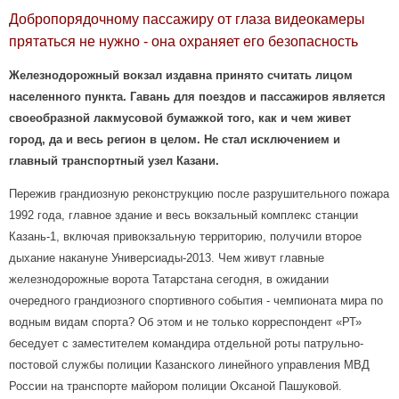
Добропорядочному пассажиру от глаза видеокамеры
прятаться не нужно - она охраняет его безопасность
Железнодорожный вокзал издавна принято считать лицом
населенного пункта. Гавань для поездов и пассажиров является
своеобразной лакмусовой бумажкой того, как и чем живет
город, да и весь регион в целом. Не стал исключением и
главный транспортный узел Казани.
Пережив грандиозную реконструкцию после разрушительного пожара
1992 года, главное здание и весь вокзальный комплекс станции
Казань-1, включая привокзальную территорию, получили второе
дыхание накануне Универсиады-2013. Чем живут главные
железнодорожные ворота Татарстана сегодня, в ожидании
очередного грандиозного спортивного события - чемпионата мира по
водным видам спорта? Об этом и не только корреспондент
«РТ
»
беседует с заместителем командира отдельной роты патрульно-
постовой службы полиции Казанского линейного управления МВД
России на транспорте майором полиции Оксаной Пашуковой.