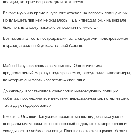
полиции, которые сопровождали этот поезд.
Вскоре мужчина прямо в купе уже отвечал на вопросы полицейских.
Но планшета при нем не оказалось.
«Да
, - твердил он, - на вокзале
был, но к планшету никакого отношения не имею…»
Вот незадача - есть по­страдавший, есть свидетели, подозреваемые
в краже, а реальной доказательной базы нет.
Майор Пашукова засела за мониторы. Она вычислила
предполагаемый маршрут подозреваемых, определила видеокамеры,
на которых они могли
«засветить
» свои лица.
До секунды восстановила хронологию интересующих полицию
событий, проследила все действия, передвижения как потерпевшего,
так и двух подозреваемых.
Вместе с Оксаной Пашуковой просматриваем видеозаписи уже по
специальным меткам: вот потерпевший подходит к камере хранения,
укладывает в ячейку свои вещи. Планшет остается в руках. Уходит