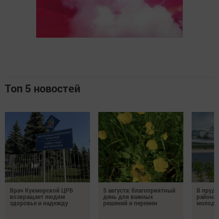
Топ 5 новостей
Врач Кукморской ЦРБ
5 августа: благоприятный
В пруду
возвращает людям
день для важных
района 
здоровье и надежду
решений и перемен
молодо