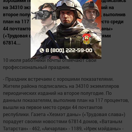
хорошими показателями. Жители района подписались
на 34310 экземпляров периодических изданий на
второе полугодие. По данным показателям, выполнив
план на 117 процентов, вышли на первое место среди
44 почтамтов республики. Газета «Хезмэт даны»
(«Трудовая слава») порадует своими новостями
67814...
10 июля работники почты отмечают свой
профессиональный праздник.
- Праздник встречаем с хорошими показателями.
Жители района подписались на 34310 экземпляров
периодических изданий на второе полугодие. По
данным показателям, выполнив план на 117 процентов,
вышли на первое место среди 44 почтамтов
республики. Газета «Хезмэт даны» («Трудовая слава»)
порадует своими новостями 67814 домов, «Ватаным
Татарстан» - 462, «Акчарлак» - 1189, «Ирек мэйданы» -