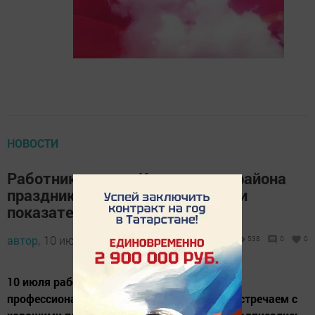
НОВОСТИ
Работники почты Кукморского района
праздник встречают с хорошими
показателями
автор,
10 июля 2016 - 05:00
538
0
0
10 июля работники почты отмечают свой
профессиональный праздник. - Праздник встречаем с