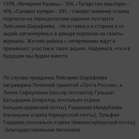
1339, «Вечерняя Казань» - 256, «Татарстан яшьлэре» -
405, «Салават купере» - 291, - говорит инженер отдела
подписки на периодические издания почтамта
Лейсания Шарафиева. - Не остаемся в стороне и от
акций, организуемых в декаде подписки на газеты-
журналы. Жители района с нетерпением ждут и
принимают участие в таких акциях. Надеемся, что и в
будущем мы будем вместе.
По случаю праздника Лейсания Шарафиева
награждена Почетной грамотой «Почта России», а
Лилия Сафиуллина (кассир почтамта), Гульшат
Батыршина (оператор, почтальон отдела
Большесардекской почты), Раушания Миндубаева
(начальник отдела Каркаусской почты), Зульфия
Гордеева (почтальон отдела Нижнеискубашской почты)
- Благодарственными письмами.