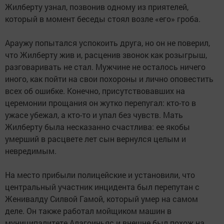
Жилберту узнал, позвонив одному из приятелей,
который в момент беседы стоял возле «его» гроба.
Араужу попытался успокоить друга, но он не поверил,
что Жилберту жив и, расценив звонок как розыгрыш,
разговаривать не стал. Мужчине не осталось ничего
иного, как пойти на свои похороны и лично оповестить
всех об ошибке. Конечно, присутствовавших на
церемонии прощания он жутко перепугал: кто-то в
ужасе убежал, а кто-то и упал без чувств. Мать
Жилберту была несказанно счастлива: ее якобы
умерший в расцвете лет сын вернулся целым и
невредимым.
На место прибыли полицейские и установили, что
центральный участник инцидента был перепутан с
Женивалду Силвой Гамой, который умер на самом
деле. Он также работал мойщиком машин в
муниципалитете Алагоиньяс и внешне был похож на