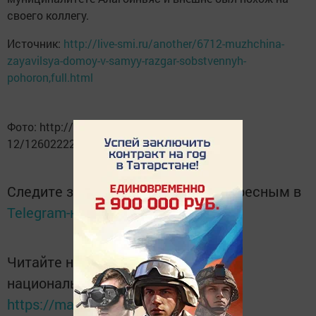
своего коллегу.
Источник:
http://live-smi.ru/another/6712-muzhchina-
zayavilsya-domoy-v-samyy-razgar-sobstvennyh-
pohoron,full.html
Фото: http://placepic.ru/uploads/posts/2009-
12/1260222225_15.jpg
Следите за самым важным и интересным в
Telegram-канале
Татмедиа
Читайте новости Татарстана в
национальном мессенджере MАХ:
https://max.ru/tatmedia