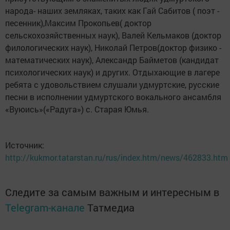
народа- наших земляках, таких как Гай Сабитов ( поэт -
песенник),Максим Прокопьев( доктор
сельскохозяйственных наук), Валей Кельмаков (доктор
филологических наук), Николай Петров(доктор физико -
математических наук), Александр Байметов (кандидат
психологических наук) и других. Отдыхающие в лагере
ребята с удовольствием слушали удмуртские, русские
песни в исполнении удмуртского вокального ансамбля
«Вуюись»(«Радуга») с. Старая Юмья.
Источник:
http://kukmor.tatarstan.ru/rus/index.htm/news/462833.htm
Следите за самым важным и интересным в
Telegram-канале
Татмедиа