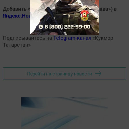
Добавить «Хезмэт даны» («Трудовая слава») в
Яндекс.Новости
Подписывайтесь на
Telegram-канал
«Кукмор
Татарстан»
Перейти на страницу новости