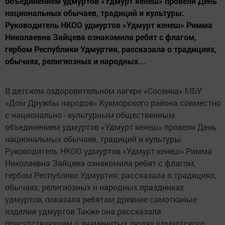
объединением удмуртов «Удмурт кенеш» провели День
национальных обычаев, традиций и культуры.
Руководитель НКОО удмуртов «Удмурт кенеш» Римма
Николаевна Зайцева ознакомила ребят с флагом,
гербом Республики Удмуртия, рассказала о традициях,
обычаях, религиозных и народных...
В детском оздоровительном лагере «Сосенка» МБУ
«Дом Дружбы народов» Кукморского района совместно
с национально - культурным общественным
объединением удмуртов «Удмурт кенеш» провели День
национальных обычаев, традиций и культуры.
Руководитель НКОО удмуртов «Удмурт кенеш» Римма
Николаевна Зайцева ознакомила ребят с флагом,
гербом Республики Удмуртия, рассказала о традициях,
обычаях, религиозных и народных праздниках
удмуртов, показала ребятам древние самотканые
изделия удмуртов.Также она рассказала
присутствующим о знаменитых людях удмуртского