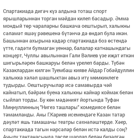
Спартакиада дигәч күз алдына тоташ спорт
ярышларыннан торган мәйдан килеп басадыр. Әмма
мондый төр чараларны башкача оештырып, халыкны
сәламәт яшәү рәвешенә бүтәнчә дә өндәп була икән.
Башыннан ахырына кадәр спартакиада боз өстендә
үтте, гадәти булмаган уеннар, балалар катнашындагы
концерт, Чуллы авылыннан Гали Вәлиев үзе иҗат иткән
шигырьләрен башкаруы белән үрелеп барды. Түбән
Казаклардан килгән Туембаш кияве Айдар Гобәйдуллин
халыкка хәләл шашлыктан авыз итү мөмкинлеге
тудырды. Оештыручылар исә самавырда чәй
кайнатып, бәйрәм буена халыкны кайнар коймак белән
сыйлап торды. Бу көн мәдәният йортында Туфан
Миңнуллинның "Нигез ташлары" комедиясе белән
тәмамланды. Аны Г.Кариев исемендәге Казан татар
дәүләт яшь тамашачы театры сәхнәләштерде. Хәер,
спартакиада тагын нәрсәләр белән истә калды соң?
Ачылу тантанасында төсле шарлар белән бизәлгән