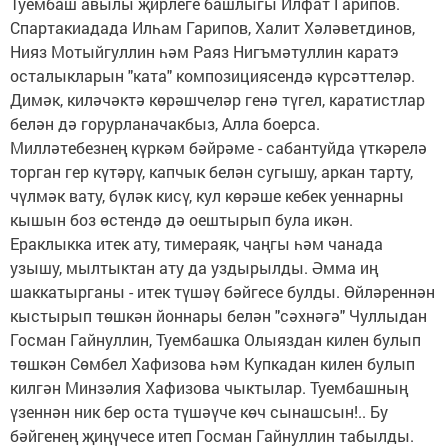
Туембаш авылы җирлеге башлыгы Илфат Гарипов.
Спартакиадада Илһам Гарипов, Халит Хәләветдинов,
Нияз Мотыйгуллин һәм Раяз Нигъмәтуллин каратэ
осталыкларын "ката" композициясендә күрсәттеләр.
Димәк, киләчәктә көрәшчеләр генә түгел, каратистлар
белән дә горурланачакбыз, Алла боерса.
Милләтебезнең күркәм бәйрәме - сабантуйда үткәрелә
торган гер күтәрү, капчык белән сугышу, аркан тарту,
чүлмәк вату, бүләк кисү, кул көрәше кебек уеннарны
кышын боз өстендә дә оештырып була икән.
Ераклыкка итек ату, тимераяк, чаңгы һәм чанада
узышу, мылтыктан ату да уздырылды. Әмма иң
шаккатырганы - итек түшәү бәйгесе булды. Өйләреннән
кыстырып төшкән йоннары белән "сәхнәгә" Чуллыдан
Госман Гайнуллин, Туембашка Олыяздан килен булып
төшкән Сөмбел Хафизова һәм Купкадан килен булып
килгән Минзәлия Хафизова чыктылар. Туембашның
үзеннән ник бер оста түшәүче көч сынашсын!.. Бу
бәйгенең җиңүчесе итеп Госман Гайнуллин табылды.