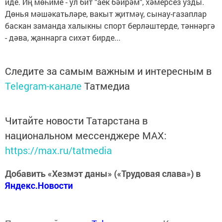
иде. Иң мөһиме - ул бит "аек бәйрәм", хәмерсез узды.
Дөнья мәшәкатьләре, вакыт җитмәү, сынау-газаплар
баскан заманда халыкны спорт берләштерде, тәннәргә
- дәва, җаннарга сихәт бирде...
Следите за самым важным и интересным в
Telegram-канале
Татмедиа
Читайте новости Татарстана в
национальном мессенджере MАХ:
https://max.ru/tatmedia
Добавить «Хезмэт даны» («Трудовая слава») в
Яндекс.Новости