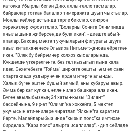
катокка Убырлы белән Дию, аллы-гөлле тасмалар,
байраклар тоткан балалар тимераякта шуып чыктылар.
Моңлы көйләр астында төрле биюләр, синхрон
хәрәкәтләр күрсәттеләр. "Боларны Сочига Олимпиада
ачылышына җибәрсәң дә була икән", - диеште абый-
апалар. Баксаң, мәктәп укучыларын фигуралы шууга
авыл китапханәчесе Эльвира Нигъмәтҗанова өйрәткән
икән. "Элек бу бәйрәмнәр колхоз кысаларында,
Күкшелдә үткәрелгәнгә, без гел кызыгып кына кала
идек. Бәхетебезгә "Тойма" ширкәте оешты һәм ел саен
спартакиада уздыру өчен ярдәм итәргә алынды.
Халык бүген эштән бушый алмый, аны кубаруы авыр.
Әмма бер кат купкач, әллә ниләр башкара ала икән.
Бүген авылыбызның 24 хатын-кызы "Зилант"
бассейнына, 9 ир-ат "Олимп"ка хоккейга, 5 мәктәп
укучысын әти-әниләре чиратлап "Ялкын"га каратэга
йөртә. Малайларыбыз инде "кызыл пояс"ка имтихан
бирделәр. "Кара пояс" алырга исәплиләр", - дип сөйләде