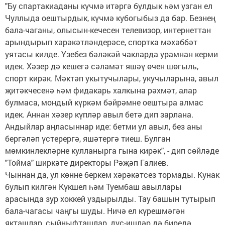
"Бу спартакиаданы күчмә итәргә булдык һәм узган ел
Чуллыда оештырдык, күчмә кубогыбыз да бар. Безнең
бала-чаганы, олысын-кечесен телевизор, интернеттан
арындырып хәрәкәтләндерәсе, спортка мәхәббәт
уятасы килде. Үзебез бәләкәй чакларда урамнан керми
идек. Хәзер дә кешегә сәламәт яшәү өчен шөгыль,
спорт кирәк. Мәктәп укытучылары, укучыларына, авыл
җитәкчесенә һәм фидакарь халкына рәхмәт, алар
булмаса, мондый күркәм бәйрәмне оештыра алмас
идек. Аннан хәзер күпләр авыл бетә дип зарлана.
Андыйлар аңласыннар иде: бетми ул авыл, без аны
бергәләп үстерергә, яшәтергә тиеш. Булган
мөмкинлекләрне кулланырга гына кирәк", - дип сөйләде
"Тойма" ширкәте директоры Рәҗәп Галиев.
Чыннан да, ул көнне беркем хәрәкәтсез тормады. Кунак
булып килгән Күкшел һәм Туембаш авыллары
арасында зур хоккей уздырылды. Тау башын тутырып
бала-чагасы чаңгы шуды. Ничә ел күрешмәгән
якташлар, сыйныфташлар, дус-ишләр дә биредә