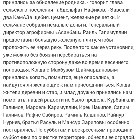
принялись за обновление родника, - говорит глава
сельского поселения Габдельфат Нафиков. - Завезли
два КамАЗа щебня, цемент, железные решетки. И
сельчане собрали немалые деньги. Генеральный
директор агрофирмы «Асанбаш» Раиль Галимуллин
предоставил большую железную плиту, чтобы
проложить ее через реку. После того как ее установили,
уже можно без боязни перебираться на
противоположную сторону даже во время весеннего
половодья. Когда с Махбузом Шаймардановым
принялись копать, помнится, еще опасались, а
найдутся ли желающие к нам присоединиться. Когда
жители деревни и стар, и млад дружно принялись нам
помогать, нашей радости не было предела. Курбангали
Галимов, Марсель Каримуллин, Ирек Накипов, Салим
Галимов, Рафис Сабиров, Рамиль Кашапов, Райнур
Нуриев, братья Расуль и Мансур Зариповы особенно
постарались. По субботам и воскресеньям проводили
субботники по очистке территории, обнесли ее оградой.