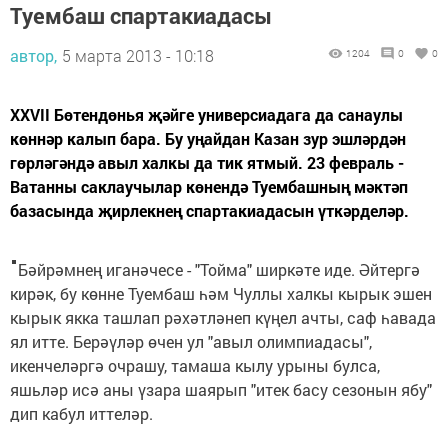
Туембаш спартакиадасы
автор,
5 марта 2013 - 10:18
1204
0
0
XXVII Бөтендөнья җәйге универсиадага да санаулы
көннәр калып бара. Бу уңайдан Казан зур эшләрдән
гөрләгәндә авыл халкы да тик ятмый. 23 февраль -
Ватанны саклаучылар көнендә Туембашның мәктәп
базасында җирлекнең спартакиадасын үткәрделәр.
Бәйрәмнең иганәчесе - "Тойма" ширкәте иде. Әйтергә
кирәк, бу көнне Туембаш һәм Чуллы халкы кырык эшен
кырык якка ташлап рәхәтләнеп күңел ачты, саф һавада
ял итте. Берәүләр өчен ул "авыл олимпиадасы",
икенчеләргә очрашу, тамаша кылу урыны булса,
яшьләр исә аны үзара шаярып "итек басу сезонын ябу"
дип кабул иттеләр.