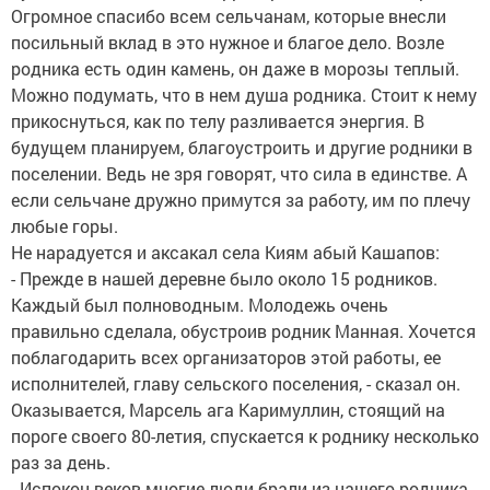
Огромное спасибо всем сельчанам, которые внесли
посильный вклад в это нужное и благое дело. Возле
родника есть один камень, он даже в морозы теплый.
Можно подумать, что в нем душа родника. Стоит к нему
прикоснуться, как по телу разливается энергия. В
будущем планируем, благоустроить и другие родники в
поселении. Ведь не зря говорят, что сила в единстве. А
если сельчане дружно примутся за работу, им по плечу
любые горы.
Не нарадуется и аксакал села Киям абый Кашапов:
- Прежде в нашей деревне было около 15 родников.
Каждый был полноводным. Молодежь очень
правильно сделала, обустроив родник Манная. Хочется
поблагодарить всех организаторов этой работы, ее
исполнителей, главу сельского поселения, - сказал он.
Оказывается, Марсель ага Каримуллин, стоящий на
пороге своего 80-летия, спускается к роднику несколько
раз за день.
- Испокон веков многие люди брали из нашего родника