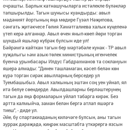
очрашты. Барлык катнашучыларга истәлекле бүләкләр
тапшырылды. Тагын шунысы куандырды: авыл
мәдәният йортының яңа мөдире Гүзәл Нәҗипова,
сәнгать җитәкчесе Гөлия Хәмәтгалиева халык күңеленә
үтеп керә алганнар. Авыл өчен янып-көеп йөри торган
шундый яшьләр күбрәк булсын иде ул!
Бәйрәмгә кайткан тагын бер мәртәбәле кунак - ТР авыл
хуҗалыгы һәм азык-төлек министрының игенчелек
буенча урынбасары Илдус Габдрахманов та соклануын
яшерә алмады: "Динен ташламаган, кәсеп белән көн
күрә торган сирәк авылларның берседер ул
Туембашыбыз. Авыл халкының эштән соң уен уйнап, ял
итә белүе сөендерде. Авылдашларны берләштерүнең
тагын да яңа формаларын уйлап табарга кирәк. Без
артта калмыйча, заман белән бергә атлап яшәргә
тиеш", - диде ул.
Әйе, бу спартакиаданың киләчәге булсын, аны тагын
зуррак дәрәҗәдә, киңрәк масштабта үткәрергә язсын