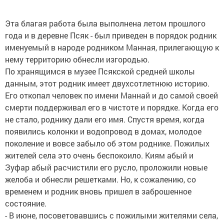
Эта благая работа была выполнена летом прошлого
года и в деревне Псяк - был приведен в порядок родник
именуемый в народе родником Манная, прилегающую к
нему территорию обнесли изгородью.
По хранящимся в музее Псякской средней школы
данным, этот родник имеет двухсотлетнюю историю.
Его откопал человек по имени Маннай и до самой своей
смерти поддерживал его в чистоте и порядке. Когда его
не стало, роднику дали его имя. Спустя время, когда
появились колонки и водопровод в домах, молодое
поколение и вовсе забыло об этом роднике. Пожилых
жителей села это очень беспокоило. Киям абый и
Зуфар абый расчистили его русло, проложили новые
желоба и обнесли решетками. Но, к сожалению, со
временем и родник вновь пришел в заброшенное
состояние.
- В июне, посоветовавшись с пожилыми жителями села,