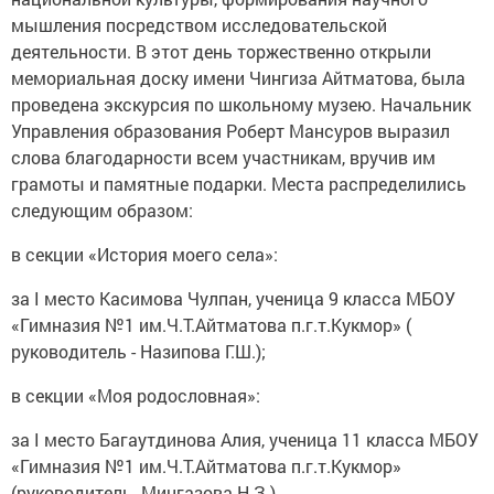
мышления посредством исследовательской
деятельности. В этот день торжественно открыли
мемориальная доску имени Чингиза Айтматова, была
проведена экскурсия по школьному музею. Начальник
Управления образования Роберт Мансуров выразил
слова благодарности всем участникам, вручив им
грамоты и памятные подарки. Места распределились
следующим образом:
в секции «История моего села»:
за I место Касимова Чулпан, ученица 9 класса МБОУ
«Гимназия №1 им.Ч.Т.Айтматова п.г.т.Кукмор» (
руководитель - Назипова Г.Ш.);
в секции «Моя родословная»:
за I место Багаутдинова Алия, ученица 11 класса МБОУ
«Гимназия №1 им.Ч.Т.Айтматова п.г.т.Кукмор»
(руководитель- Мингазова Н.З.).