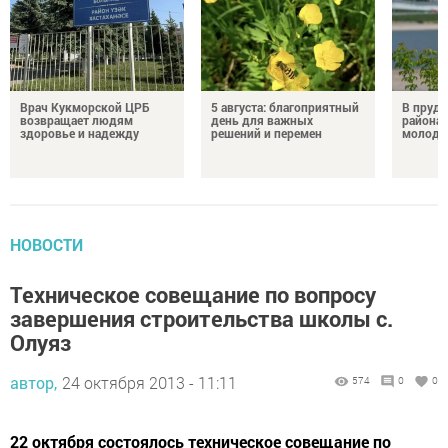
Врач Кукморской ЦРБ
5 августа: благоприятный
В пруду
возвращает людям
день для важных
района 
здоровье и надежду
решений и перемен
молодо
НОВОСТИ
Техническое совещание по вопросу
завершения строительства школы с.
Олуяз
автор,
24 октября 2013 - 11:11
574
0
0
22 октября состоялось техническое совещание по