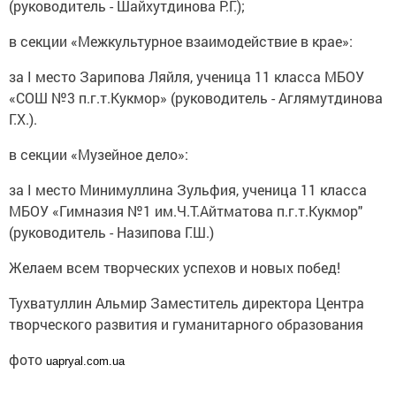
(руководитель - Шайхутдинова Р.Г.);
в секции «Межкультурное взаимодействие в крае»:
за I место Зарипова Ляйля, ученица 11 класса МБОУ
«СОШ №3 п.г.т.Кукмор» (руководитель - Аглямутдинова
Г.Х.).
в секции «Музейное дело»:
за I место Минимуллина Зульфия, ученица 11 класса
МБОУ «Гимназия №1 им.Ч.Т.Айтматова п.г.т.Кукмор"
(руководитель - Назипова Г.Ш.)
Желаем всем творческих успехов и новых побед!
Тухватуллин Альмир Заместитель директора Центра
творческого развития и гуманитарного образования
фото
uapryal.com.ua