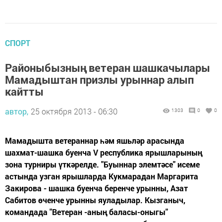
СПОРТ
Районыбызның ветеран шашкачылары
Мамадыштан призлы урыннар алып
кайтты
автор,
25 октября 2013 - 06:30
1303
0
0
Мамадышта ветераннар һәм яшьләр арасында
шахмат-шашка буенча V республика ярышларының
зона турниры үткәрелде. "Буыннар элемтәсе" исеме
астында узган ярышларда Кукмарадан Маргарита
Закирова - шашка буенча беренче урынны, Азат
Сабитов өченче урынны яуладылар. Кызганыч,
командада "Ветеран -аның баласы-оныгы"