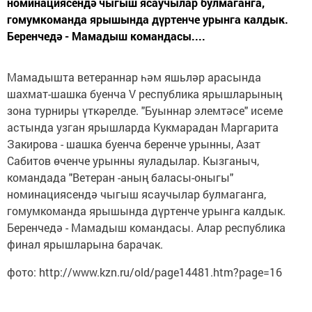
номинациясендә чыгыш ясаучылар булмаганга,
гомумкоманда ярышында дүртенче урынга калдык.
Беренчедә - Мамадыш командасы....
Мамадышта ветераннар һәм яшьләр арасында
шахмат-шашка буенча V республика ярышларының
зона турниры үткәрелде. "Буыннар элемтәсе" исеме
астында узган ярышларда Кукмарадан Маргарита
Закирова - шашка буенча беренче урынны, Азат
Сабитов өченче урынны яуладылар. Кызганыч,
командада "Ветеран -аның баласы-оныгы"
номинациясендә чыгыш ясаучылар булмаганга,
гомумкоманда ярышында дүртенче урынга калдык.
Беренчедә - Мамадыш командасы. Алар республика
финал ярышларына барачак.
фото: http://www.kzn.ru/old/page14481.htm?page=16