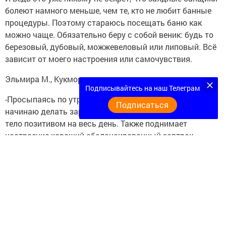
болеют намного меньше, чем те, кто не любит банные
процедуры. Поэтому стараюсь посещать баню как
можно чаще. Обязательно беру с собой веник: будь то
березовый, дубовый, можжевеловый или липовый. Всё
зависит от моего настроения или самочувствия.
Эльмира М., Кукмор, школьница:
Подписывайтесь на наш Телеграм
-Просыпаясь по утрам, я включаю хорошую музыку и
Подписаться
начинаю делать зарядку. Это очень бодрит и заряжает
тело позитивом на весь день. Также поднимает
настроение хороший сбалансированный завтрак.
Например, каша и зеленый чай. Еще одни
немаловажный рецепт хорошего самочувствия,
прогулки на свежем воздухе. Старайтесь меньше
пользоваться транспортом, больше внимание уделяйте
ходьбе. Это наиболее эффективная зарядка для
сердца.