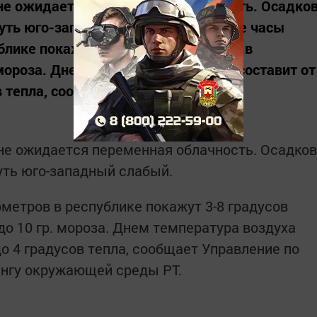
тане ожидается переменная облачность. Осадко
дуть юго-западный слабый. В ночные часы
лике покажут 3-8 градусов мороза, в
 мороза. Днем температура воздуха составит от
в тепла, сообщает Управление по...
ане ожидается переменная облачность. Осадков
уть юго-западный слабый.
метров в республике покажут 3-8 градусов
 до 10 гр. мороза. Днем температура воздуха
до 4 градусов тепла, сообщает Управление по
ингу окружающей среды РТ.