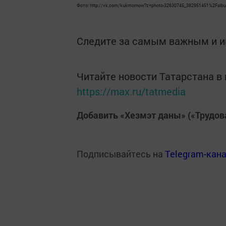
Фото: http://vk.com/kukmornow?z=photo-32630745_382951451%2Falb
Следите за самым важным и 
Читайте новости Татарстана 
https://max.ru/tatmedia
Добавить «Хезмэт даны» («Трудов
Подписывайтесь на
Telegram-кан