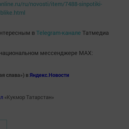
nline.ru/ru/novosti/item/7488-sinpotiki-
blike.html
интересным в
Telegram-канале
Татмедиа
в национальном мессенджере MАХ:
ая слава») в
Яндекс.Новости
ал
«Кукмор Татарстан»