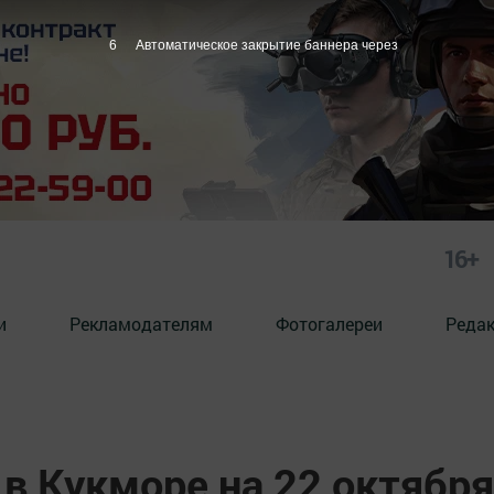
5
Автоматическое закрытие баннера через
16+
и
Рекламодателям
Фотогалереи
Реда
в Кукморе на 22 октября