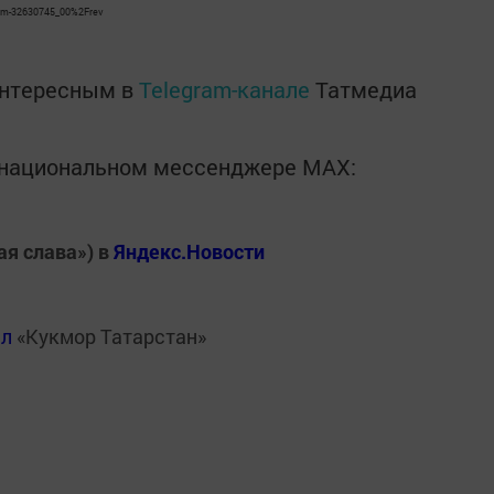
um-32630745_00%2Frev
интересным в
Telegram-канале
Татмедиа
в национальном мессенджере MАХ:
ая слава») в
Яндекс.Новости
ал
«Кукмор Татарстан»