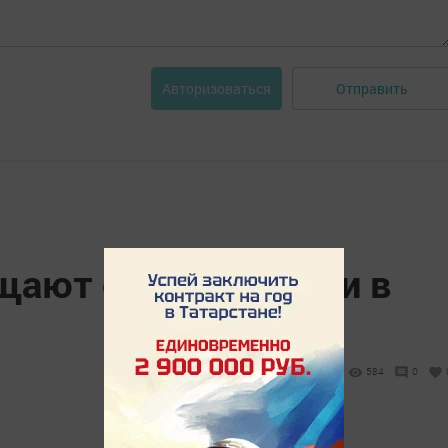
Отправить
Авторизоваться
щают о похолодании в
584
0