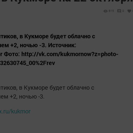
615
0
птиков, в Кукморе будет облачно с
ем +2, ночью -3. Источник:
or Фото: http://vk.com/kukmornow?z=photo-
32630745_00%2Frev
птиков, в Кукморе будет облачно с
ем +2, ночью -3.
x.ru/kukmor