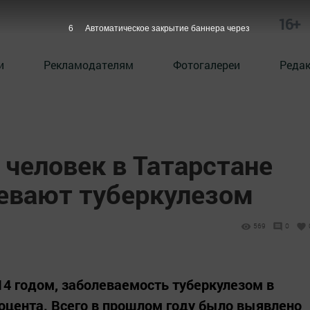
16+
5
Автоматическое закрытие баннера через
и
Рекламодателям
Фотогалереи
Реда
 человек в Татарстане
евают туберкулезом
569
0
014 годом, заболеваемость туберкулезом в
роцента. Всего в прошлом году было выявлено