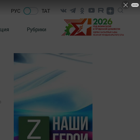
РУС
ТАТ
кция
Рубрики
0