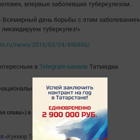
 человек, впервые заболевших туберкулезом.
З Всемирный день борьбы с этим заболевание
 ликвидируем туберкулез!»
orm.ru/news/2016/03/24/496856/
интересным в
Telegram-канале
Татмедиа
в национальном мессенджере MАХ:
ая слава») в
Яндекс.Новости
ал
«Кукмор Татарстан»