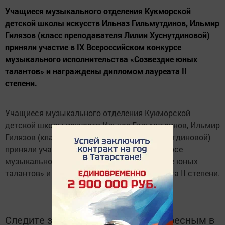
Учащиеся музыкального отделения Кукморской
детской школы искусств Ильназ Гильмутдинов, Ильмир
Гилязов (класс преподавателя Лилии Хуснутдиновой)
приняли участие в IX Всероссийском конкурсе
музыкального исполнительства «Созвездие юных
талантов» и награждены дипломом лауреата II
степени.
Учащиеся музыкального отделения Кукморской
детской школы искусств Ильназ Гильмутдинов, Ильмир
Гилязов (класс преподавателя Лилии Хуснутдиновой)
приняли участие в IX Всероссийском конкурсе
музыкального исполнительства «Созвездие юных
талантов» и награждены дипломом лауреата II степени.
Следите за самым важным и интересным в