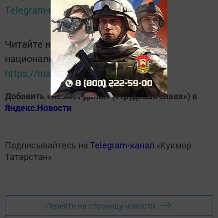
Telegram-канале
Татмедиа
Читайте новости Татарстана в
национальном мессенджере MАХ:
https://max.ru/tatmedia
Добавить «Хезмэт даны» («Трудовая слава») в
Яндекс.Новости
Подписывайтесь на
Telegram-канал
«Кукмор
Татарстан»
Перейти на страницу новости