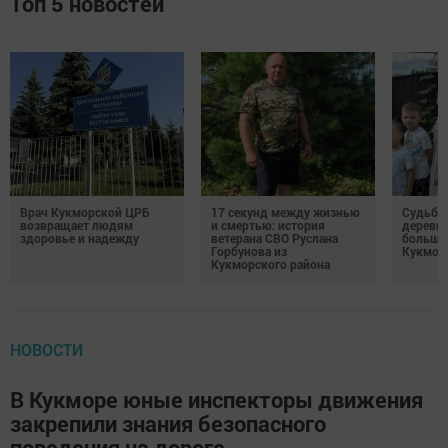
Топ 5 новостей
Врач Кукморской ЦРБ
17 секунд между жизнью
Судьба 
возвращает людям
и смертью: история
деревне
здоровье и надежду
ветерана СВО Руслана
большо
Горбунова из
Кукмор
Кукморского района
НОВОСТИ
В Кукморе юные инспекторы движения
закрепили знания безопасного
поведения на дороге