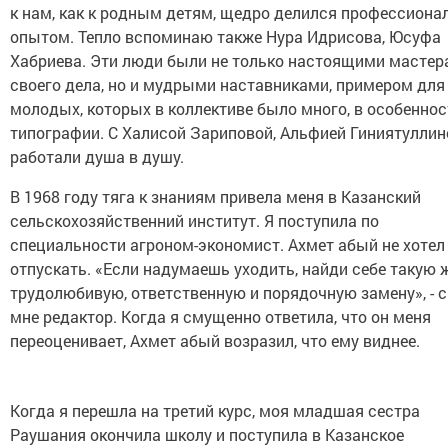
к нам, как к родным детям, щедро делился профессион
опытом. Тепло вспоминаю также Нура Идрисова, Юсуфа
Хабриева. Эти люди были не только настоящими масте
своего дела, но и мудрыми наставниками, примером для
молодых, которых в коллективе было много, в особенност
типографии. С Халисой Зариповой, Альфией Гиниятулли
работали душа в душу.
В 1968 году тяга к знаниям привела меня в Казанский
сельскохозяйственний институт. Я поступила по
специальности агроном-экономист. Ахмет абый не хотел
отпускать. «Если надумаешь уходить, найди себе такую 
трудолюбивую, ответственную и порядочную замену», - 
мне редактор. Когда я смущенно ответила, что он меня
переоценивает, Ахмет абый возразил, что ему виднее.
Когда я перешла на третий курс, моя младшая сестра
Раушания окончила школу и поступила в Казанское