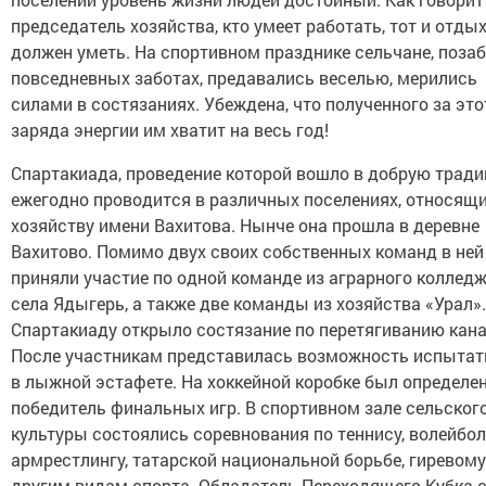
председатель хозяйства, кто умеет работать, тот и отды
должен уметь. На спортивном празднике сельчане, поза
повседневных заботах, предавались веселью, мерились
силами в состязаниях. Убеждена, что полученного за это
заряда энергии им хватит на весь год!
Спартакиада, проведение которой вошло в добрую тради
ежегодно проводится в различных поселениях, относящи
хозяйству имени Вахитова. Нынче она прошла в деревне
Вахитово. Помимо двух своих собственных команд в ней
приняли участие по одной команде из аграрного колледж
села Ядыгерь, а также две команды из хозяйства «Урал».
Спартакиаду открыло состязание по перетягиванию кана
После участникам представилась возможность испытат
в лыжной эстафете. На хоккейной коробке был определе
победитель финальных игр. В спортивном зале сельског
культуры состоялись соревнования по теннису, волейбол
армрестлингу, татарской национальной борьбе, гиревому
другим видам спорта. Обладатель Переходящего Кубка 