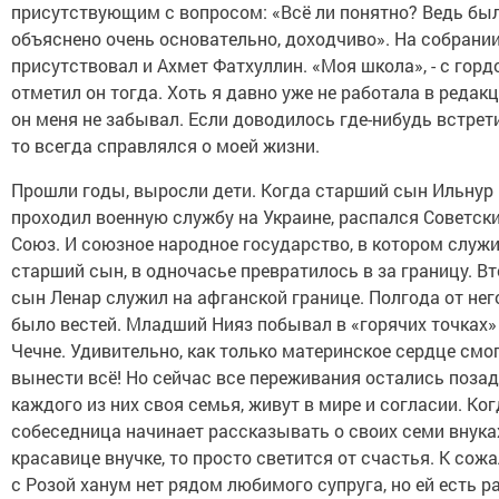
присутствующим с вопросом: «Всё ли понятно? Ведь бы
объяснено очень основательно, доходчиво». На собрани
присутствовал и Ахмет Фатхуллин. «Моя школа», - с гор
отметил он тогда. Хоть я давно уже не работала в редакц
он меня не забывал. Если доводилось где-нибудь встрет
то всегда справлялся о моей жизни.
Прошли годы, выросли дети. Когда старший сын Ильнур
проходил военную службу на Украине, распался Советск
Союз. И союзное народное государство, в котором служ
старший сын, в одночасье превратилось в за границу. В
сын Ленар служил на афганской границе. Полгода от нег
было вестей. Младший Нияз побывал в «горячих точках»
Чечне. Удивительно, как только материнское сердце смо
вынести всё! Но сейчас все переживания остались позад
каждого из них своя семья, живут в мире и согласии. Ко
собеседница начинает рассказывать о своих семи внука
красавице внучке, то просто светится от счастья. К сож
с Розой ханум нет рядом любимого супруга, но ей есть р