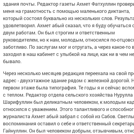
здания почты. Редактор газеты Ахмет Фатхуллин провер
меня на грамотность с помощью маленького диктанта,
который состоял буквально из нескольких слов. Результа
удовлетворил. Ахмет абый сказал, что я буду обучаться 
двум работам. Он был строгим и ответственным
руководителем, но к нам, молодым, относился по-отцовс
заботливо. По заслугам мог и отругать, а через какое-то
заходил в наш кабинет с улыбкой на лице, как ни в чем н
бывало.
Через несколько месяцев редакция переехала на свой п
адрес - двухэтажное здание рядом с железной дорогой. 
первом этаже была типография. Те годы я и сейчас всп
с теплом. Редактор отдела сельского хозяйства Нурулла
Шарифуллин был деликатным человеком, к молодым ка
относился с уважением. Этого талантливого и способног
журналиста Ахмет абый забрал с собой из Сабов. Светл
воспоминания оставил о себе и ответственный секретар
Гайнуллин. Он был человеком добрым, отзывчивым, отн