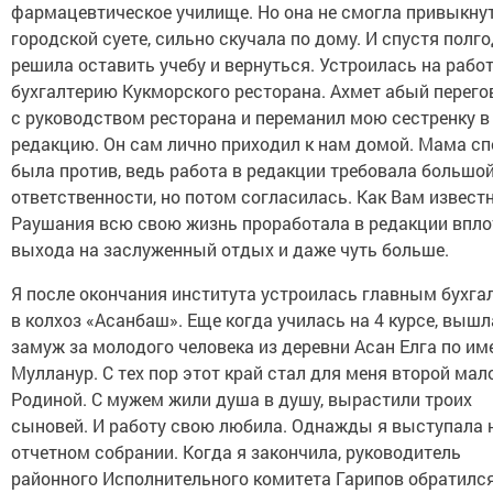
фармацевтическое училище. Но она не смогла привыкнут
городской суете, сильно скучала по дому. И спустя полг
решила оставить учебу и вернуться. Устроилась на работ
бухгалтерию Кукморского ресторана. Ахмет абый перего
с руководством ресторана и переманил мою сестренку в
редакцию. Он сам лично приходил к нам домой. Мама сп
была против, ведь работа в редакции требовала большо
ответственности, но потом согласилась. Как Вам известн
Раушания всю свою жизнь проработала в редакции впло
выхода на заслуженный отдых и даже чуть больше.
Я после окончания института устроилась главным бухга
в колхоз «Асанбаш». Еще когда училась на 4 курсе, вышл
замуж за молодого человека из деревни Асан Елга по им
Мулланур. С тех пор этот край стал для меня второй мал
Родиной. С мужем жили душа в душу, вырастили троих
сыновей. И работу свою любила. Однажды я выступала 
отчетном собрании. Когда я закончила, руководитель
районного Исполнительного комитета Гарипов обратился