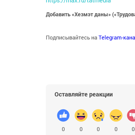
https://max.ru/tatmedia
Добавить «Хезмэт даны» («Трудов
Подписывайтесь на
Telegram-кан
Оставляйте реакции
0
0
0
0
0