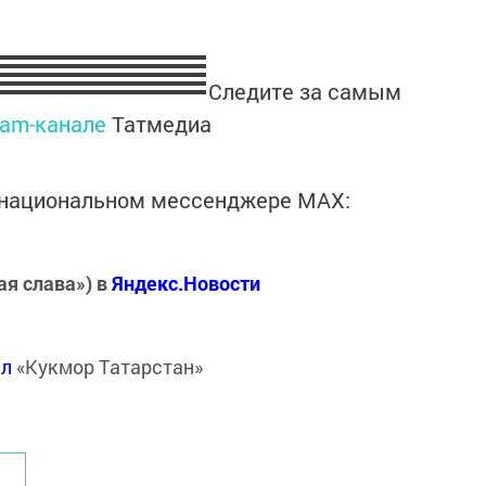
Следите за самым
ram-канале
Татмедиа
в национальном мессенджере MАХ:
ая слава») в
Яндекс.Новости
ал
«Кукмор Татарстан»