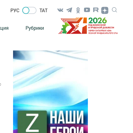
РУС
ТАТ
кция
Рубрики
0