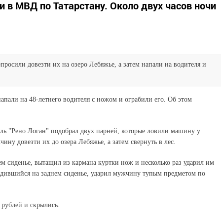
и в МВД по Татарстану. Около двух часов ночи
росили довезти их на озеро Лебяжье, а затем напали на водителя и
напали на 48-летнего водителя с ножом и ограбили его. Об этом
ель "Рено Логан" подобрал двух парней, которые ловили машину у
ну довезти их до озера Лебяжье, а затем свернуть в лес.
ем сиденье, вытащил из кармана куртки нож и несколько раз ударил им
ходившийся на заднем сиденье, ударил мужчину тупым предметом по
 рублей и скрылись.