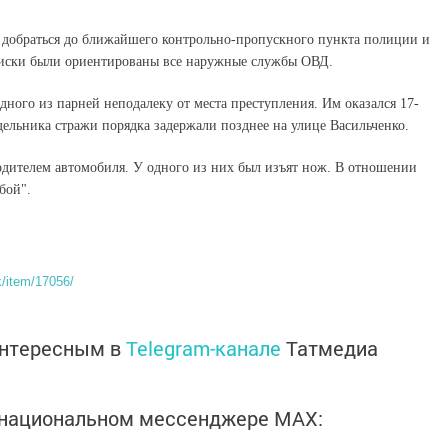
ь добраться до ближайшего контрольно-пропускного пункта полиции и
иски были ориентированы все наружные службы ОВД.
ного из парней неподалеку от места преступления. Им оказался 17-
дельника стражи порядка задержали позднее на улице Васильченко.
ителем автомобиля. У одного из них был изъят нож. В отношении
бой".
/item/17056/
интересным в
Telegram-канале
Татмедиа
в национальном мессенджере MАХ: