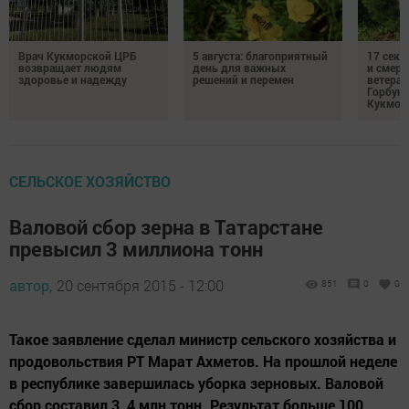
Врач Кукморской ЦРБ
5 августа: благоприятный
17 сек
возвращает людям
день для важных
и смерт
здоровье и надежду
решений и перемен
ветеран
Горбуно
Кукмор
СЕЛЬСКОЕ ХОЗЯЙСТВО
Валовой сбор зерна в Татарстане
превысил 3 миллиона тонн
автор,
20 сентября 2015 - 12:00
851
0
0
Такое заявление сделал министр сельского хозяйства и
продовольствия РТ Марат Ахметов. На прошлой неделе
в республике завершилась уборка зерновых. Валовой
сбор составил 3, 4 млн тонн. Результат больше 100