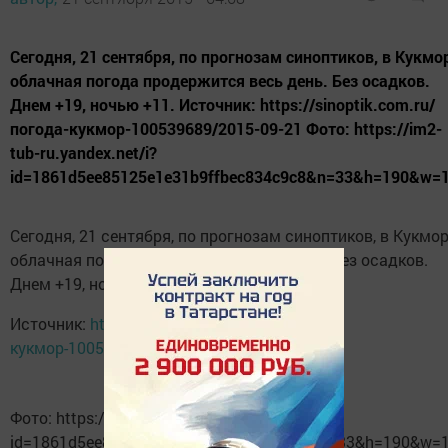
Сегодня, 21 сентября, по прогнозам синоптиков, в Кукмо
облачная погода продержится весь день. Без осадков.
Днем +19, ночью +11. Источник: https://sinoptik.com.ru/
погода-кукмор-100539689/2015-09-21 Фото: https://im2-
tub-ru.yandex.net/i?
id=1861d5ee85125e1e31b9ffbec834c9c8&n=33&h=190&w=
Сегодня, 21 сентября, по прогнозам синоптиков, в Кукмо
облачная погода продержится весь день. Без осадков.
Днем +19, ночью +11.
Источник:
https://sinoptik.com.ru/погода-
кукмор-100539689/2015-09-21
Фото: https://im2-tub-ru.yandex.net/i?
id=1861d5ee85125e1e31b9ffbec834c9c8&n=33&h=190&w=