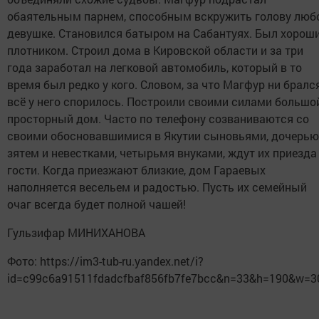
обаятельным парнем, способным вскружить голову люб
девушке. Становился батыром на Сабантуях. Был хорош
плотником. Строил дома в Кировской области и за три
года заработал на легковой автомобиль, который в то
время был редко у кого. Словом, за что Магфур ни брался
всё у него спорилось. Построили своими силами большо
просторный дом. Часто по телефону созваниваются со
своими обосновавшимися в Якутии сыновьями, дочерью
зятем и невестками, четырьмя внуками, ждут их приезда
гости. Когда приезжают близкие, дом Гараевых
наполняется весельем и радостью. Пусть их семейный
очаг всегда будет полной чашей!
Гульзифар МИНИХАНОВА
Фото: https://im3-tub-ru.yandex.net/i?
id=c99c6a91511fdadcfbaf856fb7fe7bcc&n=33&h=190&w=3