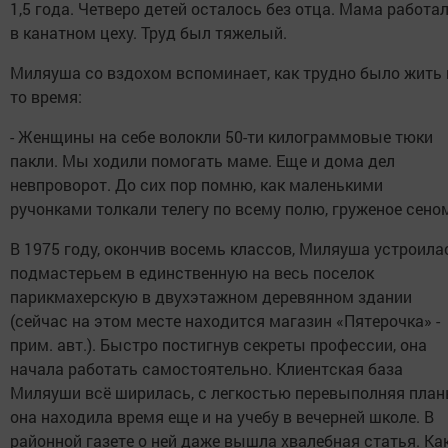
1,5 года. Четверо детей осталось без отца. Мама работа
в канатном цеху. Труд был тяжелый.
Миляуша со вздохом вспоминает, как трудно было жить 
то время:
- Женщины на себе волокли 50-ти килограммовые тюки
пакли. Мы ходили помогать маме. Еще и дома дел
невпроворот. До сих пор помню, как маленькими
ручонками толкали телегу по всему полю, груженое сено
В 1975 году, окончив восемь классов, Миляуша устроила
подмастерьем в единственную на весь поселок
парикмахерскую в двухэтажном деревянном здании
(сейчас на этом месте находится магазин «Пятерочка» -
прим. авт.). Быстро постигнув секреты профессии, она
начала работать самостоятельно. Клиентская база
Миляуши всё ширилась, с легкостью перевыполняя план
она находила время еще и на учебу в вечерней школе. В
районной газете о ней даже вышла хвалебная статья. Ка