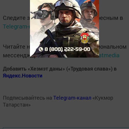
Следите за самым важным и интересным в
Telegram-канале
Татмедиа
Читайте новости Татарстана в национальном
мессенджере MАХ:
https://max.ru/tatmedia
Добавить «Хезмэт даны» («Трудовая слава») в
Яндекс.Новости
Подписывайтесь на
Telegram-канал
«Кукмор
Татарстан»