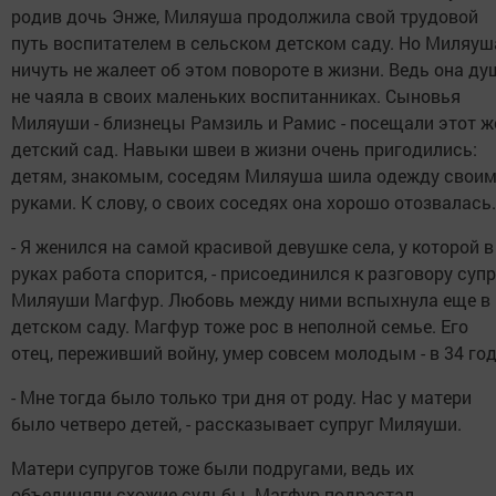
родив дочь Энже, Миляуша продолжила свой трудовой
путь воспитателем в сельском детском саду. Но Миляуш
ничуть не жалеет об этом повороте в жизни. Ведь она ду
не чаяла в своих маленьких воспитанниках. Сыновья
Миляуши - близнецы Рамзиль и Рамис - посещали этот ж
детский сад. Навыки швеи в жизни очень пригодились:
детям, знакомым, соседям Миляуша шила одежду свои
руками. К слову, о своих соседях она хорошо отозвалась.
- Я женился на самой красивой девушке села, у которой в
руках работа спорится, - присоединился к разговору супр
Миляуши Магфур. Любовь между ними вспыхнула еще в
детском саду. Магфур тоже рос в неполной семье. Его
отец, переживший войну, умер совсем молодым - в 34 год
- Мне тогда было только три дня от роду. Нас у матери
было четверо детей, - рассказывает супруг Миляуши.
Матери супругов тоже были подругами, ведь их
объединяли схожие судьбы. Магфур подрастал