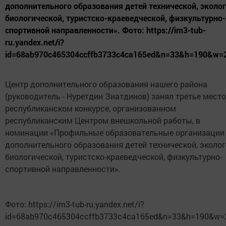
дополнительного образования детей технической, эколог
биологической, туристско-краеведческой, физкультурно-
спортивной направленности». Фото: https://im3-tub-
ru.yandex.net/i?
id=68ab970c465304ccffb3733c4ca165ed&n=33&h=190&w=
Центр дополнительного образования нашего района
(руководитель - Нуретдин Зиатдинов) занял третье место
республиканском конкурсе, организованном
республиканским Центром внешкольной работы, в
номинации «Профильные образовательные организации
дополнительного образования детей технической, эколог
биологической, туристско-краеведческой, физкультурно-
спортивной направленности».
Фото: https://im3-tub-ru.yandex.net/i?
id=68ab970c465304ccffb3733c4ca165ed&n=33&h=190&w=