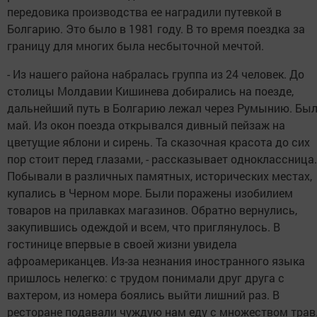
передовика производства ее наградили путевкой в
Болгарию. Это было в 1981 году. В то время поездка за
границу для многих была несбыточной мечтой.
- Из нашего района набралась группа из 24 человек. До
столицы Молдавии Кишинева добирались на поезде,
дальнейший путь в Болгарию лежал через Румынию. Бы
май. Из окон поезда открывался дивный пейзаж на
цветущие яблони и сирень. Та сказочная красота до сих
пор стоит перед глазами, - рассказывает одноклассница.
Побывали в различных памятных, исторических местах,
купались в Черном море. Были поражены изобилием
товаров на прилавках магазинов. Обратно вернулись,
закупившись одеждой и всем, что приглянулось. В
гостинице впервые в своей жизни увидела
афроамериканцев. Из-за незнания иностранного языка
пришлось нелегко: с трудом понимали друг друга с
вахтером, из номера боялись выйти лишний раз. В
ресторане подавали чуждую нам еду с множеством трав