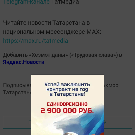
Telegram-канале
Татмедиа
Читайте новости Татарстана в
национальном мессенджере MАХ:
https://max.ru/tatmedia
Добавить «Хезмэт даны» («Трудовая слава») в
Яндекс.Новости
Подписывайтесь на
Telegram-канал
«Кукмор
Татарстан»
Перейти на страницу новости