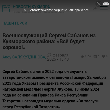
НОВОСТИ КУКМОРА
16+
4
Автоматическое закрытие баннера через
Газета "Трудовая слава" - Кукморский район
НАШИ ГЕРОИ
Военнослужащий Сергей Сабанов из
Кукморского района: «Всё будет
хорошо!»
27 февраля
Алсу САЛЯХУТДИНОВА,
1150
0
0
2025 - 13:43
Сергей Сабанов с лета 2022 года он служит в
татарстанском именном батальоне «Тимер». 22 ноября
2023 года Указом Президента Российской Федерации
награжден медалью Георгия Жукова, 13 июня 2024
года на основании Приказа Раиса Республики
Татарстан награжден медалью ордена «За заслуги
перед Республикой Татарстан».