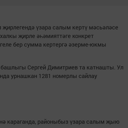
 җирлегендә үзара салым кертү мәсьәләсе
 халкы җирле әһәмияттәге конкрет
лгеле бер сумма кертергә әзерме-юкмы
 башлыгы Сергей Димитриев та катнашты. Ул
нда урнашкан 1281 номерлы сайлау
нә караганда, районыбыз үзара салым җыю