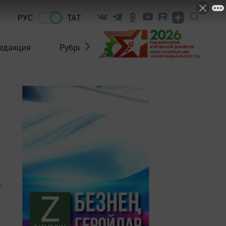
РУС
ТАТ
едакция
Рубрикалар
0