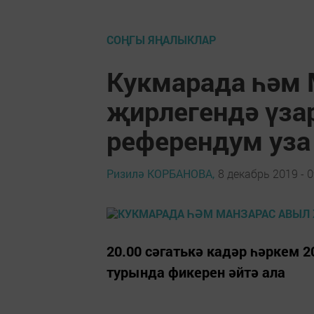
СОҢГЫ ЯҢАЛЫКЛАР
Кукмарада һәм 
җирлегендә үза
референдум уза
Ризилә КОРБАНОВА,
8 декабрь 2019 - 0
20.00 сәгатькә кадәр һәркем 
турында фикерен әйтә ала