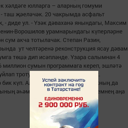
 хәлдәге юлларга – аларның гомуми
- таш җәеләчәк. 20 чакрымда асфальт
 - диде ул. - Үзәк дәваханә янындагы, Максим
, Ленин-Ворошилов урамнарындагы күперләрне
н сум акча тотылачак. Степан Разин,
рында ут челтәренә реконструкция ясау дәвам
сумга төшә дип исәпләнде. Үзара салымнан 4
16 миллион сумын программага кереп, эшләтә
йлап тротуарлар ясау дәвам итәчәк.
бик күп. Аларны хәл итү өчен халыкның да
ның әһәмиятлелеген аңлавы, һәркемнең аңа