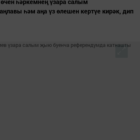
өчен һәркемнең үзара салым
ңлавы һәм аңа үз өлешен кертүе кирәк, дип