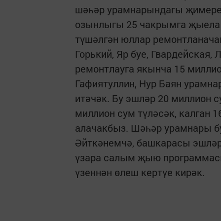
шәһәр урамнарындагы җимерек
озынлыгы 25 чакрымга җыела 
түшәлгән юллар ремонтланачак,
Горький, Яр буе, Гвардейская
ремонтлауга якынча 15 миллио
Гафиятуллин, Нур Баян урамна
итәчәк. Бу эшләр 20 миллион 
миллион сум түләсәк, калган 
алачакбыз. Шәһәр урамнары бу
Әйткәнемчә, башкарасы эшләр 
үзара салым җыю программасы
үзеннән өлеш кертүе кирәк.