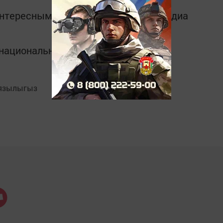
интересным в
Telegram-канале
Татмедиа
в национальном мессенджере MАХ:
язылыгыз