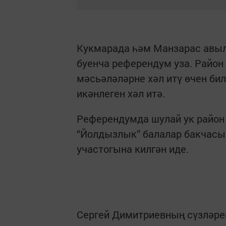
Кукмарада һәм Манзарас авыл
буенча референдум уза. Район
мәсьәләләрне хәл итү өчен би
икәнлеген хәл итә.
Референдумда шулай ук район
“Йолдызлык” балалар бакчасы
участогына килгән иде.
Сергей Димитриевның сүзләре