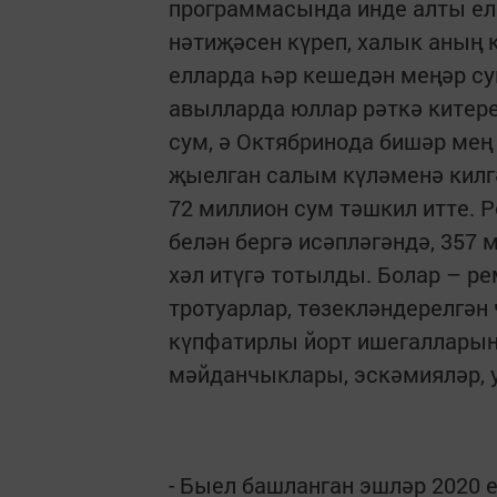
программасында инде алты ел
нәтиҗәсен күреп, халык аның 
елларда һәр кешедән меңәр су
авылларда юллар рәткә китер
сум, ә Октябринода бишәр ме
җыелган салым күләменә килгә
72 миллион сум тәшкил итте. 
белән бергә исәпләгәндә, 357
хәл итүгә тотылды. Болар – ре
тротуарлар, төзекләндерелгән 
күпфатирлы йорт ишегалларынд
мәйданчыклары, эскәмияләр, у
- Быел башланган эшләр 2020 е