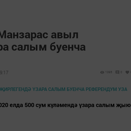
Манзарас авыл
ра салым буенча
9:17
1395
0
2020 елда 500 сум күләмендә үзара салым җыю