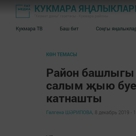
КУКМАРА ЯҢАЛЫКЛА
"Хезмәт даны" газетасы - Кукмара районы
Кукмара ТВ
Баш бит
Соңгы яңалыкла
КӨН ТЕМАСЫ
Район башлыгы 
салым җыю буе
катнашты
Гөлгенә ШӘРИПОВА,
8 декабрь 2019 - 1