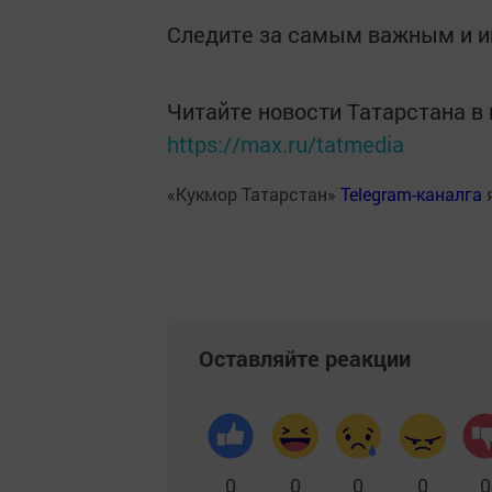
Следите за самым важным и 
Читайте новости Татарстана 
https://max.ru/tatmedia
«Кукмор Татарстан»
Telegram-каналга
Оставляйте реакции
0
0
0
0
0