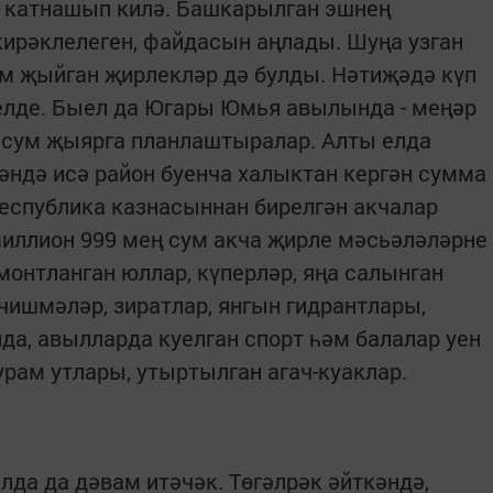
 катнашып килә. Башкарылган эшнең
кирәклелеген, файдасын аңлады. Шуңа узган
м җыйган җирлекләр дә булды. Нәтиҗәдә күп
елде. Быел да Югары Юмья авылында - меңәр
ң сум җыярга планлаштыралар. Алты елда
ндә исә район буенча халыктан кергән сумма
Республика казнасыннан бирелгән акчалар
 миллион 999 мең сум акча җирле мәсьәләләрне
монтланган юллар, күперләр, яңа салынган
чишмәләр, зиратлар, янгын гидрантлары,
а, авылларда куелган спорт һәм балалар уен
рам утлары, утыртылган агач-куаклар.
лда да дәвам итәчәк. Төгәлрәк әйткәндә,