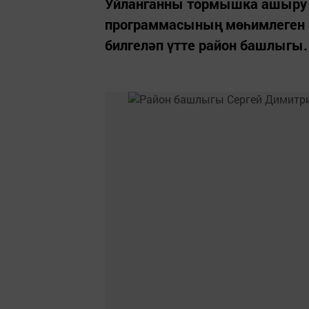
Уйланганны тормышка ашыру 
программасының мөһимлеген а
билгеләп үтте район башлыгы.