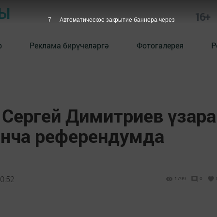
РЫ
16+
6
Автоматическое закрытие баннера через
р
Реклама бирүчеләргә
Фотогалерея
Р
Сергей Димитриев үзара
нча референдумда
0:52
1799
0