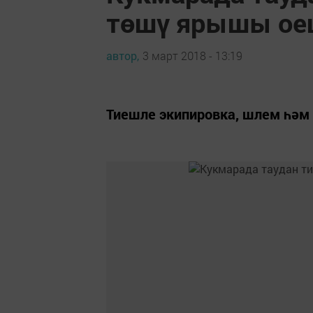
төшү ярышы о
автор,
3 март 2018 - 13:19
Тиешле экипировка, шлем һәм