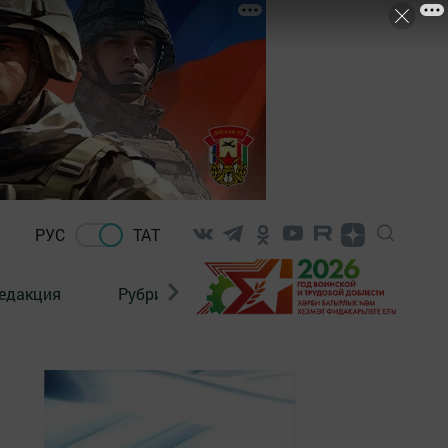
РУС
ТАТ
едакция
Рубрикалар