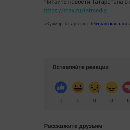
Читайте новости Татарстана 
https://max.ru/tatmedia
«Кукмор Татарстан»
Telegram-каналга
Оставляйте реакции
0
0
0
0
0
Расскажите друзьям