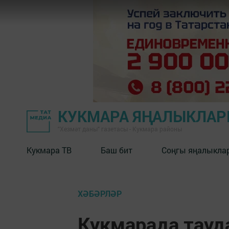
КУКМАРА ЯҢАЛЫКЛА
"Хезмәт даны" газетасы - Кукмара районы
Кукмара ТВ
Баш бит
Соңгы яңалыкла
ХӘБӘРЛӘР
Кукмарада тауд