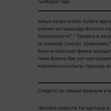
гыйбарәт иде.
янгын күзәтчелеге бүлеге җит
үзенең чыгышында янгынга ка
безопасности", " Тревога в л
ук балалар Солтан. Шәмсинең 
буенча бергәләп фикер алышул
тема буенча бик күп мәгълүма
куркынычсызлыгы турында аң
Следите за самым важным и 
Читайте новости Татарстана 