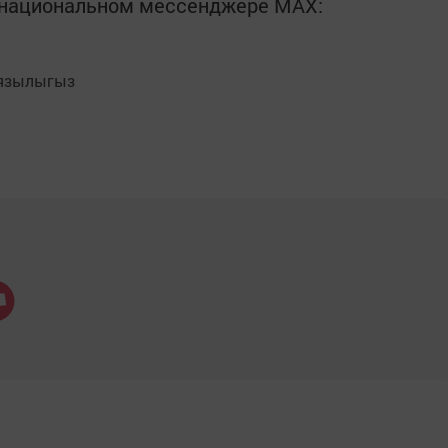
в национальном мессенджере MАХ:
язылыгыз