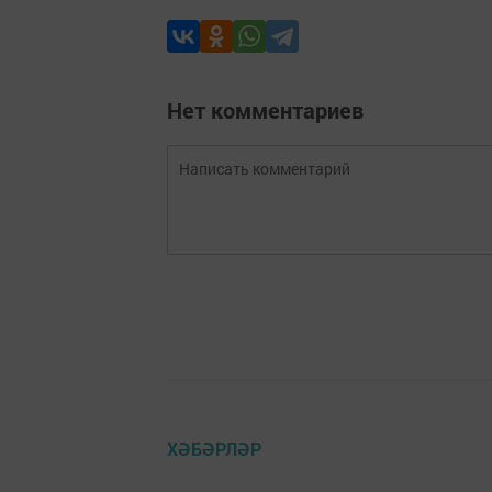
Нет комментариев
ХӘБӘРЛӘР