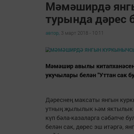
Мәмәширдә ян
турында дәрес 
автор,
3 март 2018 - 10:11
Мәмәшир авылы китапханәсенд
укучылары белән "Уттан сак б
Дәреснең максаты янгын кур
утның җылылык һәм яктылык ч
күп бәла-казаларга сәбәпче б
белән сак, дөрес эш итәргә, я