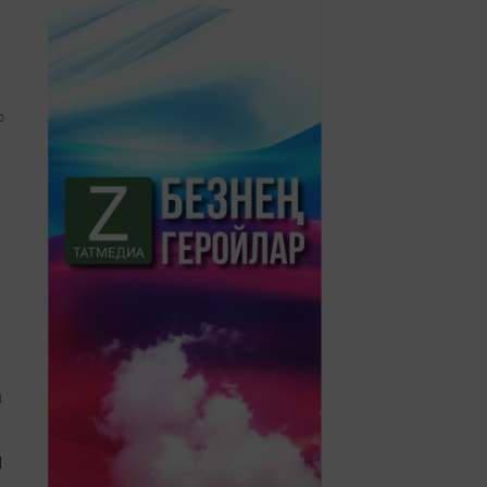
0
а
н