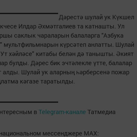
Дәрестә шулай ук Күкшел
әкчесе Илдар Әхмәтгалиев та катнашты. Ул
ршы саклык чараларын балаларга "Азбука
есу" мультфильмнарын күрсәтеп анлатты. Шулай
"Ут хәйләсе" китабы белән дә танышты. Әкият
ар булды. Дәрес бик эчтәлекле үтте, балалар
т алды. Шулай ук аларның һәрберсенә пожар
латма кәгазе таратылды.
интересным в
Telegram-канале
Татмедиа
в национальном мессенджере MАХ: