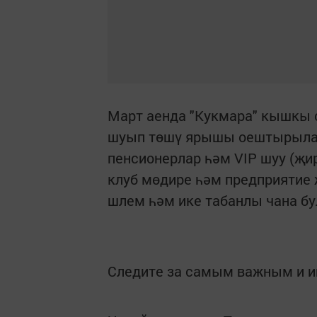
Март аенда "Кукмара" кышкы с
шуып төшү ярышы оештырыла. 
пенсионерлар һәм VIP шуу (җи
клуб мөдире һәм предприятие 
шлем һәм ике табанлы чана бу
Следите за самым важным и 