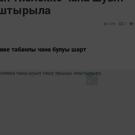
ештырыла
2399
0
 ике табанлы чана булуы шарт