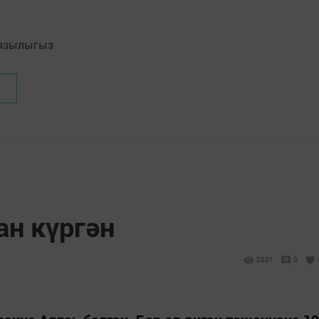
язылыгыз
ан күргән
2331
0