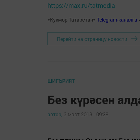
https://max.ru/tatmedia
«Кукмор Татарстан»
Telegram-каналга
Перейти на страницу новости
ШИГЪРИЯТ
Без күрәсен алд
автор,
3 март 2018 - 09:28