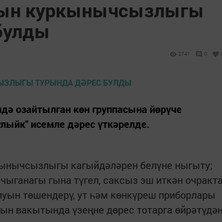
гын куркынычсызлыгы
булды
2741
0
ә озайтылган көн группасына йөрүче
улыйк" исемле дәрес үткәрелде.
кынычсызлыгы кагыйдәләрен белүне ныгыту;
ыганагы гына түгел, саксыз эш иткән очракт
улуын төшендерү, ут һәм көнкүреш приборлары
нгын вакытында үзеңне дөрес тотарга өйрәтүдә