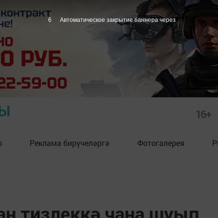
5
Автоматическое закрытие баннера через
РЫ
16+
р
Реклама бирүчеләргә
Фотогалерея
Р
ан тизлеккә чана шуып