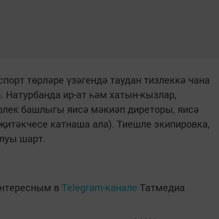
порт төрләре үзәгендә таудан тизлеккә чана
Натурбанда ир-ат һәм хатын-кызлар,
рлек башлыгы яисә мәкиәп диреторы, яисә
җитәкчесе катнаша ала). Тиешле экипировка,
луы шарт.
интересным в
Telegram-канале
Татмедиа