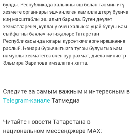
булды. Республикада халыкны эш белән тәэмин итү
хезмәте органнары эшчәнлеген камилләштерү буенча
киң масштаблы эш алып барыла. Бүген дәүләт
хезмәтләренең куллану өчен халыкка уңай булуы һәм
сыйфатны бәяләү нәтиҗәләре Татарстан
Республикасында югары күрсәткечләргә ирешкәнне
раслый. Һөнәри бурычыгызга тугры булуыгыз һәм
намуслы хезмәтегез өчен зур рәхмәт, диелә министр
Эльмира Зарипова имзалаган хатта.
Следите за самым важным и интересным в
Telegram-канале
Татмедиа
Читайте новости Татарстана в
национальном мессенджере MАХ: