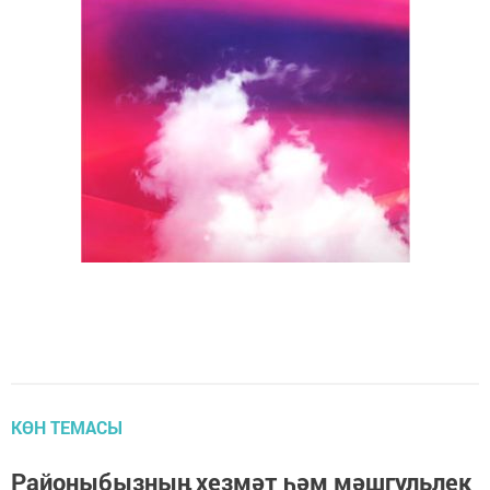
КӨН ТЕМАСЫ
Районыбызның хезмәт һәм мәшгульлек