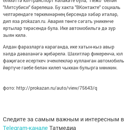
Әлмәттә юл-транспорт һәлакәте була, "Пежо" белән
"Митсубиси" бәрелешә. Бу хакта "ВКонтакте" социаль
челтәрендәге төркемнәрнең берсендә хәбәр итәләр,
дип яза prokazan.ru. Авария төнге сәгать уникенче
яртылар тирәсендә була. Ике автомобильгә дә зур
зыян килә.
Алдан фаразларга караганда, ике хатын-кыз авыр
хәлдә дәваханәгә җибәрелә. Шахитләр фикеренчә, юл
фаҗигасе исерткеч эчемлекләр кулланган автомобиль
йөртүче гаебе белән килеп чыккан булырга мөмкин.
фото: http://prokazan.ru/auto/view/75643/q
Следите за самым важным и интересным в
Telegram-канале
Татмедиа