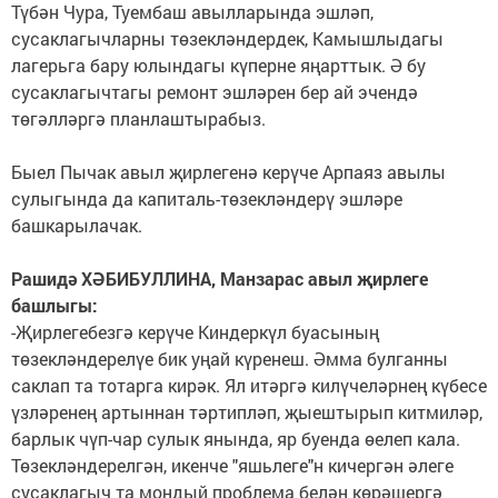
Түбән Чура, Туембаш авылларында эшләп,
сусаклагычларны төзекләндердек, Камышлыдагы
лагерьга бару юлындагы күперне яңарттык. Ә бу
сусаклагычтагы ремонт эшләрен бер ай эчендә
төгәлләргә планлаштырабыз.
Быел Пычак авыл җирлегенә керүче Арпаяз авылы
сулыгында да капиталь-төзекләндерү эшләре
башкарылачак.
Рашидә ХӘБИБУЛЛИНА, Манзарас авыл җирлеге
башлыгы:
-Җирлегебезгә керүче Киндеркүл буасының
төзекләндерелүе бик уңай күренеш. Әмма булганны
саклап та тотарга кирәк. Ял итәргә килүчеләрнең күбесе
үзләренең артыннан тәртипләп, җыештырып китмиләр,
барлык чүп-чар сулык янында, яр буенда өелеп кала.
Төзекләндерелгән, икенче "яшьлеге"н кичергән әлеге
сусаклагыч та мондый проблема белән көрәшергә