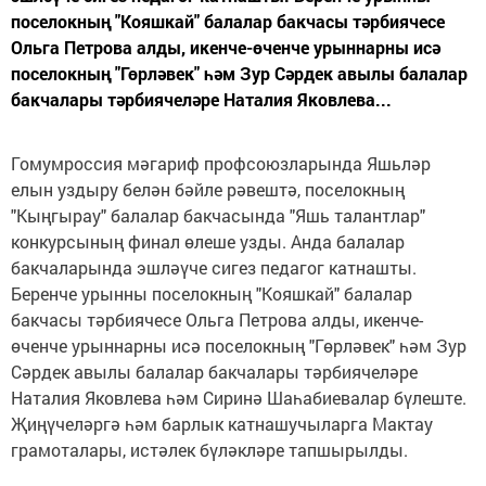
поселокның "Кояшкай" балалар бакчасы тәрбиячесе
Ольга Петрова алды, икенче-өченче урыннарны исә
поселокның "Гөрләвек" һәм Зур Сәрдек авылы балалар
бакчалары тәрбиячеләре Наталия Яковлева...
Гомумроссия мәгариф профсоюзларында Яшьләр
елын уздыру белән бәйле рәвештә, поселокның
"Кыңгырау" балалар бакчасында "Яшь талантлар"
конкурсының финал өлеше узды. Анда балалар
бакчаларында эшләүче сигез педагог катнашты.
Беренче урынны поселокның "Кояшкай" балалар
бакчасы тәрбиячесе Ольга Петрова алды, икенче-
өченче урыннарны исә поселокның "Гөрләвек" һәм Зур
Сәрдек авылы балалар бакчалары тәрбиячеләре
Наталия Яковлева һәм Сиринә Шаһабиевалар бүлеште.
Җиңүчеләргә һәм барлык катнашучыларга Мактау
грамоталары, истәлек бүләкләре тапшырылды.