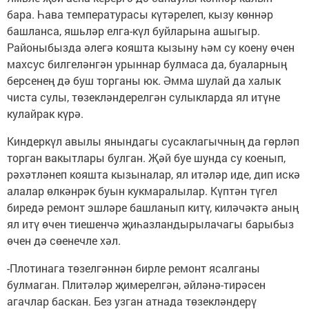
бара. Һава температурасы күтәрелеп, кызу көннәр
башланса, яшьләр елга-күл буйларына ашыгыр.
Районыбызда әлегә кояшта кызыну һәм су коену өчен
махсус билгеләнгән урыннар булмаса да, буаларның
берсенең дә буш торганы юк. Әмма шулай да халык
чиста сулы, төзекләндерелгән сулыкларда ял итүне
кулайрак күрә.
Киндеркүл авылы янындагы сусаклагычның да гөрләп
торган вакытлары булган. Җәй буе шунда су коенып,
рәхәтләнеп кояшта кызыналар, ял итәләр иде, дип искә
алалар өлкәнрәк буын кукмаралылар. Күптән түгел
биредә ремонт эшләре башланып китү, киләчәктә аның
ял итү өчен тиешенчә җиһазландырылачагы барыбыз
өчен дә сөенечле хәл.
-Плотинага төзелгәннән бирле ремонт ясалганы
булмаган. Плитәләр җимерелгән, әйләнә-тирәсен
агачлар баскан. Без узган атнада төзекләндерү