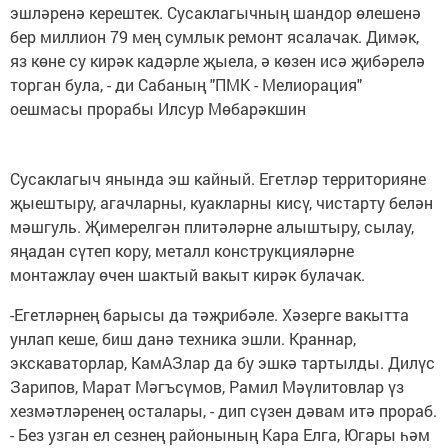
эшләренә керештек. Сусаклагычның шандор өлешенә
бер миллион 79 мең сумлык ремонт ясалачак. Димәк,
яз көне су кирәк кадәрле җыела, ә көзен исә җибәрелә
торган була, - ди Сабаның "ПМК - Мелиорация"
оешмасы прорабы Илсур Мөбарәкшин
Сусаклагыч янында эш кайный. Егетләр территорияне
җыештыру, агачларны, куакларны кисү, чистарту белән
мәшгуль. Җимерелгән плитәләрне алыштыру, сылау,
яңадан сүтеп кору, металл конструкцияләрне
монтажлау өчен шактый вакыт кирәк булачак.
-Егетләрнең барысы да тәҗрибәле. Хәзерге вакытта
унлап кеше, биш данә техника эшли. Краннар,
экскаваторлар, КамАЗлар да бу эшкә тартылды. Дилүс
Зарипов, Марат Мәгъсүмов, Рамил Мәүлитовлар үз
хезмәтләренең осталары, - дип сүзен дәвам итә прораб.
- Без узган ел сезнең районының Кара Елга, Югары һәм