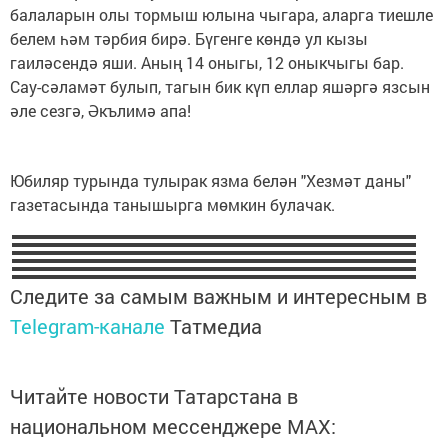
балаларын олы тормыш юлына чыгара, аларга тиешле
белем һәм тәрбия бирә. Бүгенге көндә ул кызы
гаиләсендә яши. Аның 14 оныгы, 12 оныкчыгы бар.
Сау-сәламәт булып, тагын бик күп еллар яшәргә язсын
әле сезгә, Әкълимә апа!
Юбиляр турында тулырак язма белән "Хезмәт даны"
газетасында танышырга мөмкин булачак.
Следите за самым важным и интересным в
Telegram-канале
Татмедиа
Читайте новости Татарстана в
национальном мессенджере MАХ: