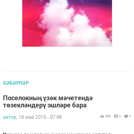
ХӘБӘРЛӘР
Поселокның үзәк мәчетендә
төзекләндерү эшләре бара
автор,
18 май 2015 - 07:48
599
0
0