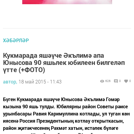
ХӘБӘРЛӘР
Кукмарада яшәүче Әкълимә апа
Юнысова 90 яшьлек юбилеен билгеләп
үтте (+ФОТО)
автор,
18 май 2015 - 11:43
626
0
0
Бүген Кукмарада яшәүче Юнысова Әкълимә Гомәр
кызына 90 яшь тулды. Юбилярны район Советы рәисе
урынбасары Равия Каримуллина котлады, ул туган көн
иясенә Россия Президентының котлау открыткасын,
район җитәкчесенең Рәхмәт хатын, истәлек бүләге