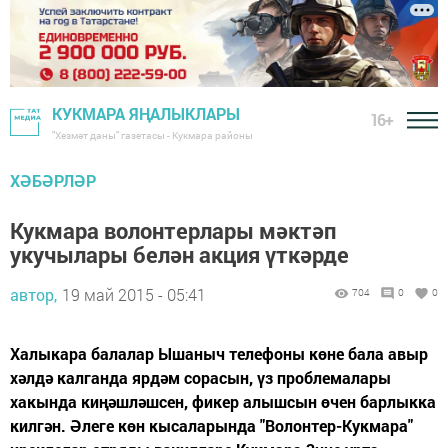
КУКМАРА ЯҢАЛЫКЛАРЫ
16+
"Хезмәт даны" газетасы - Кукмара районы
ХӘБӘРЛӘР
Кукмара волонтерлары мәктәп
укучылары белән акция үткәрде
автор,
19 май 2015 - 05:41
704
0
0
Халыкара балалар Ышаныч телефоны көне бала авыр
хәлдә калганда ярдәм сорасын, үз проблемалары
хакында киңәшләшсен, фикер алышсын өчен барлыкка
килгән. Әлеге көн кысаларында "Волонтер-Кукмара"