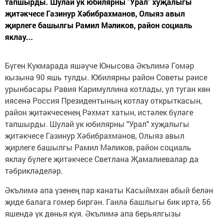
тапшырды. Шулай ук юбилярны "Урал" хуҗалыгы
җитәкчесе Газинур Хәбибрахманов, Олыяз авыл
җирлеге башылгы Рамил Мәликов, район социаль
яклау...
Бүген Кукмарада яшәүче Юнысова Әкълимә Гомәр
кызына 90 яшь тулды. Юбилярны район Советы рәисе
урынбасары Равия Каримуллина котлады, ул туган көн
иясенә Россия Президентының котлау открыткасын,
район җитәкчесенең Рәхмәт хатын, истәлек бүләге
тапшырды. Шулай ук юбилярны "Урал" хуҗалыгы
җитәкчесе Газинур Хәбибрахманов, Олыяз авыл
җирлеге башылгы Рамил Мәликов, район социаль
яклау бүлеге җитәкчесе Светлана Җамалиевалар да
тәбрикләделәр.
Әкълимә апа үзенең пар канаты Касыймхан абый белән
җиде балага гомер биргән. Гаилә башлыгы бик иртә, 56
яшендә үк дөнья куя. Әкълимә апа берьялгызы