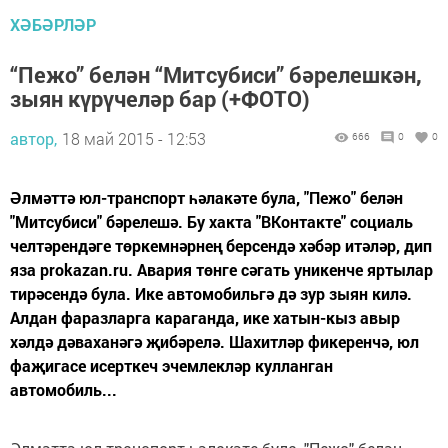
ХӘБӘРЛӘР
“Пежо” белән “Митсубиси” бәрелешкән,
зыян күрүчеләр бар (+ФОТО)
автор,
18 май 2015 - 12:53
666
0
0
Әлмәттә юл-транспорт һәлакәте була, "Пежо" белән
"Митсубиси" бәрелешә. Бу хакта "ВКонтакте" социаль
челтәрендәге төркемнәрнең берсендә хәбәр итәләр, дип
яза prokazan.ru. Авария төнге сәгать уникенче яртылар
тирәсендә була. Ике автомобильгә дә зур зыян килә.
Алдан фаразларга караганда, ике хатын-кыз авыр
хәлдә дәваханәгә җибәрелә. Шахитләр фикеренчә, юл
фаҗигасе исерткеч эчемлекләр кулланган
автомобиль...