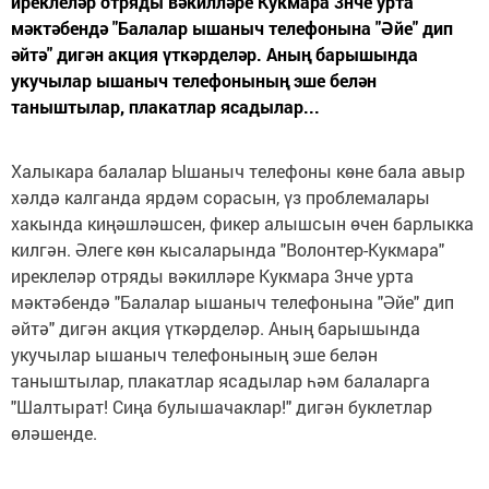
иреклеләр отряды вәкилләре Кукмара 3нче урта
мәктәбендә "Балалар ышаныч телефонына "Әйе" дип
әйтә" дигән акция үткәрделәр. Аның барышында
укучылар ышаныч телефонының эше белән
таныштылар, плакатлар ясадылар...
Халыкара балалар Ышаныч телефоны көне бала авыр
хәлдә калганда ярдәм сорасын, үз проблемалары
хакында киңәшләшсен, фикер алышсын өчен барлыкка
килгән. Әлеге көн кысаларында "Волонтер-Кукмара"
иреклеләр отряды вәкилләре Кукмара 3нче урта
мәктәбендә "Балалар ышаныч телефонына "Әйе" дип
әйтә" дигән акция үткәрделәр. Аның барышында
укучылар ышаныч телефонының эше белән
таныштылар, плакатлар ясадылар һәм балаларга
"Шалтырат! Сиңа булышачаклар!" дигән буклетлар
өләшенде.