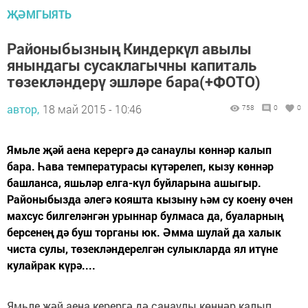
ҖӘМГЫЯТЬ
Районыбызның Киндеркүл авылы
янындагы сусаклагычны капиталь
төзекләндерү эшләре бара(+ФОТО)
автор,
18 май 2015 - 10:46
758
0
0
Ямьле җәй аена керергә дә санаулы көннәр калып
бара. Һава температурасы күтәрелеп, кызу көннәр
башланса, яшьләр елга-күл буйларына ашыгыр.
Районыбызда әлегә кояшта кызыну һәм су коену өчен
махсус билгеләнгән урыннар булмаса да, буаларның
берсенең дә буш торганы юк. Әмма шулай да халык
чиста сулы, төзекләндерелгән сулыкларда ял итүне
кулайрак күрә....
Ямьле җәй аена керергә дә санаулы көннәр калып