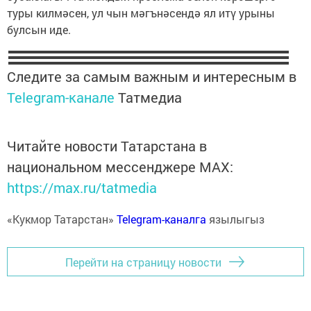
туры килмәсен, ул чын мәгънәсендә ял итү урыны
булсын иде.
Следите за самым важным и интересным в
Telegram-канале
Татмедиа
Читайте новости Татарстана в
национальном мессенджере MАХ:
https://max.ru/tatmedia
«Кукмор Татарстан»
Telegram-каналга
язылыгыз
Перейти на страницу новости