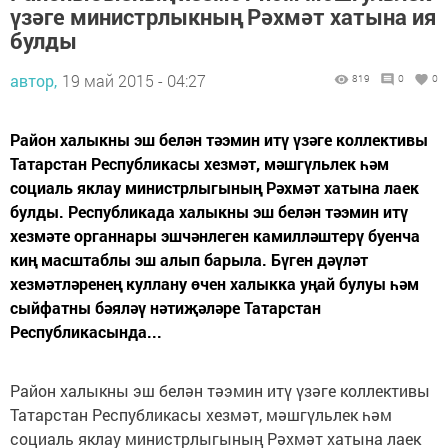
үзәге министрлыкның Рәхмәт хатына ия
булды
автор,
19 май 2015 - 04:27
819
0
0
Район халыкны эш белән тәэмин итү үзәге коллективы
Татарстан Республикасы хезмәт, мәшгүльлек һәм
социаль яклау министрлыгының Рәхмәт хатына лаек
булды. Республикада халыкны эш белән тәэмин итү
хезмәте органнары эшчәнлеген камилләштерү буенча
киң масштаблы эш алып барыла. Бүген дәүләт
хезмәтләренең куллану өчен халыкка уңай булуы һәм
сыйфатны бәяләү нәтиҗәләре Татарстан
Республикасында...
Район халыкны эш белән тәэмин итү үзәге коллективы
Татарстан Республикасы хезмәт, мәшгүльлек һәм
социаль яклау министрлыгының Рәхмәт хатына лаек