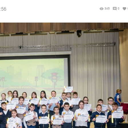
:56
345
0