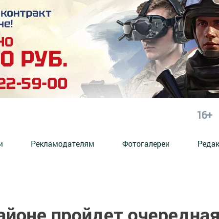
16+
и
Рекламодателям
Фотогалереи
Реда
айоне пройдет очередна