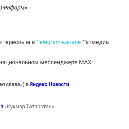
ор-информ»
интересным в
Telegram-канале
Татмедиа
в национальном мессенджере MАХ:
ая слава») в
Яндекс.Новости
ал
«Кукмор Татарстан»