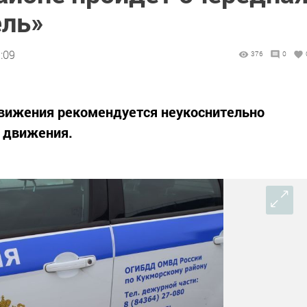
ель»
:09
376
0
вижения рекомендуется неукоснительно
 движения.