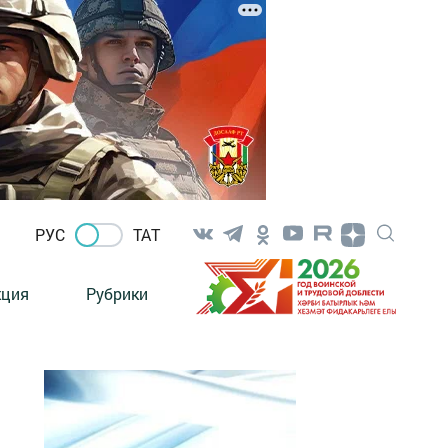
РУС
ТАТ
кция
Рубрики
я