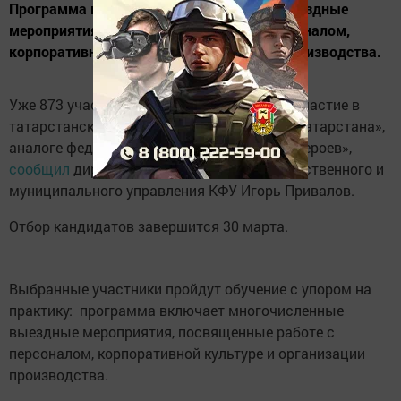
Программа включает многочисленные выездные
мероприятия, посвященные работе с персоналом,
корпоративной культуре и организации производства.
Уже 873 участника СВО подали заявки на участие в
татарстанском проекте «Батырлар. Герои Татарстана»,
аналоге федеральной программы «Время героев»,
сообщил
директор Высшей школы государственного и
муниципального управления КФУ Игорь Привалов.
Отбор кандидатов завершится 30 марта.
Выбранные участники пройдут обучение с упором на
практику: программа включает многочисленные
выездные мероприятия, посвященные работе с
персоналом, корпоративной культуре и организации
производства.