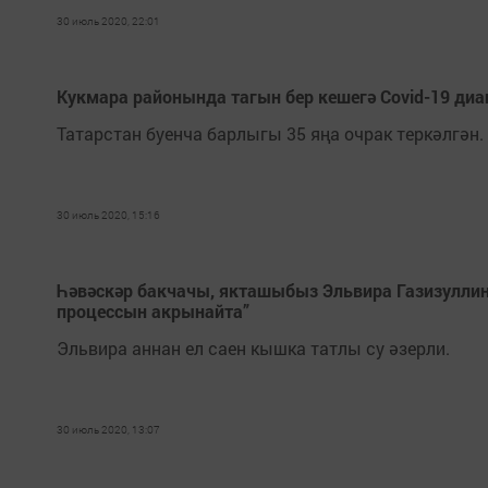
30 июль 2020, 22:01
Кукмара районында тагын бер кешегә Covid-19 диа
Татарстан буенча барлыгы 35 яңа очрак теркәлгән.
30 июль 2020, 15:16
Һәвәскәр бакчачы, якташыбыз Эльвира Газизуллин
процессын акрынайта”
Эльвира аннан ел саен кышка татлы су әзерли.
30 июль 2020, 13:07