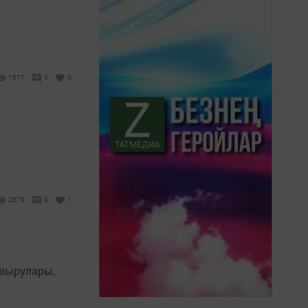
1517
0
0
2579
0
1
авырулары,