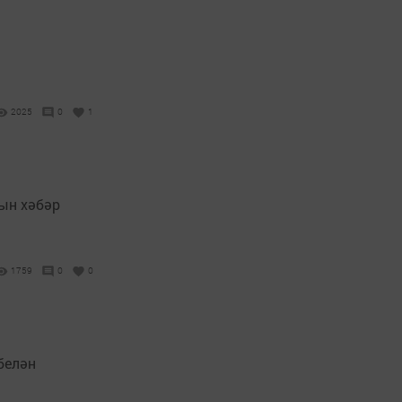
2025
0
1
ын хәбәр
1759
0
0
белән