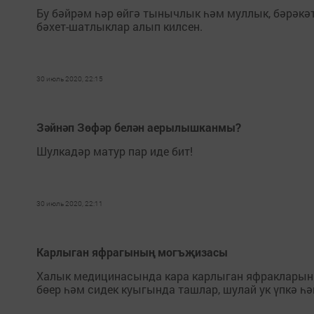
Бу бәйрәм һәр өйгә тынычлык һәм муллык, бәрәк
бәхет-шатлыклар алып килсен.
30 июль 2020, 22:15
Зәйнәп Зөфәр белән аерылышканмы?
Шулкадәр матур пар иде бит!
30 июль 2020, 22:11
Карлыган яфрагының могъҗизасы
Халык медицинасында кара карлыган яфракларынна
бөер һәм сидек куыгында ташлар, шулай ук үпкә һ