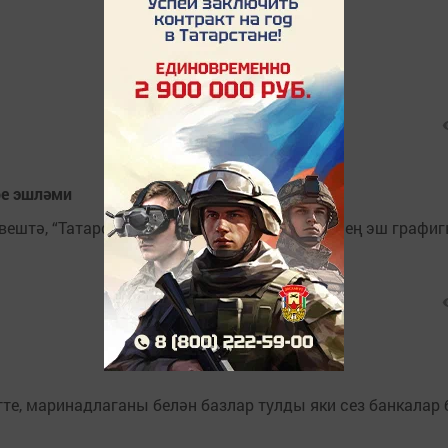
ре эшләми
вештә, “Татарстан почтасы” элемтә хезмәтенең эш графиг
е, маринадлаганы белән базлар тулды яки сез банкалар 