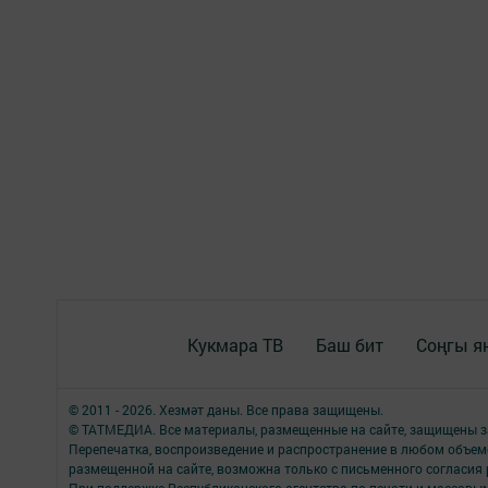
Кукмара ТВ
Баш бит
Соңгы я
© 2011 - 2026. Хезмәт даны. Все права защищены.
© ТАТМЕДИА. Все материалы, размещенные на сайте, защищены з
Перепечатка, воспроизведение и распространение в любом объе
размещенной на сайте, возможна только с письменного согласия