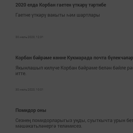
2020 елда Корбан гаетен үткәрү тәртибе
Гаетне үткәрү вакыты һәм шартлары
30 июль 2020, 12:31
Корбан бәйрәме көнне Кукмарада почта бүлекчәлә
Якынлашып килүче Корбан бәйрәме белән бәйле рә
итте.
30 июль 2020, 10:01
Помидор оны
Сезнең помидорларыгыз уңды, суыткычта урын бетт
мәшәкатьләнергә теләмисез.