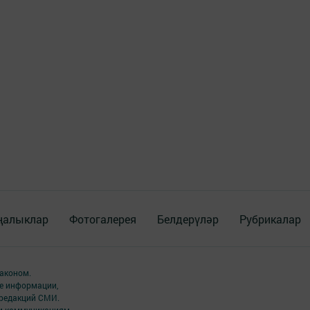
ңалыклар
Фотогалерея
Белдерүләр
Рубрикалар
аконом.
ме информации,
 редакций СМИ.