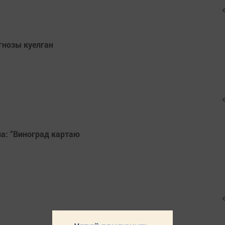
гнозы куелган
а: “Виноград картаю