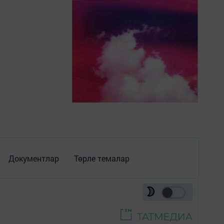
Документлар
Төрле темалар