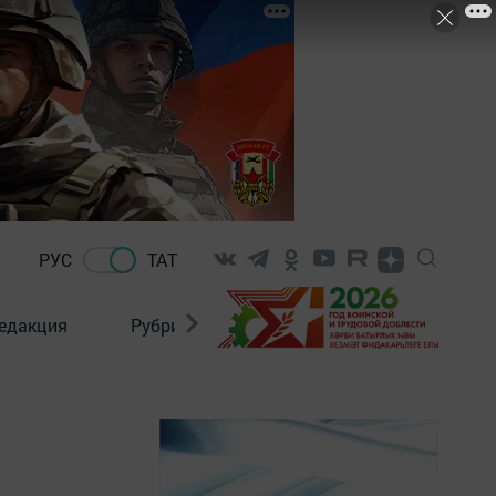
РУС
ТАТ
едакция
Рубрикалар