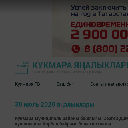
КУКМАРА ЯҢАЛЫКЛА
"Хезмәт даны" газетасы - Кукмара районы
Кукмара ТВ
Баш бит
Соңгы яңалыкла
30 июль 2020 яңалыклары
Кукмара муниципаль районы башлыгы Сергей Ди
кунакларны Корбан бәйрәме белән котлады