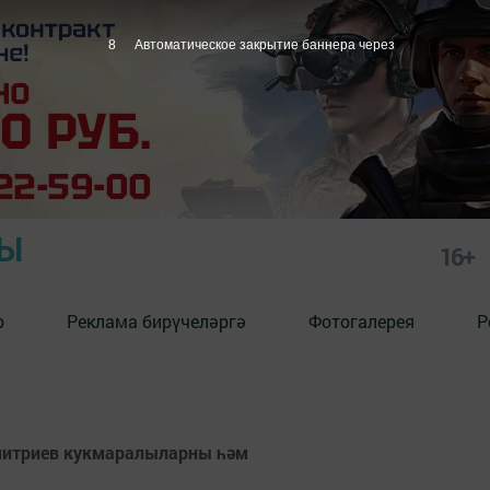
7
Автоматическое закрытие баннера через
РЫ
16+
р
Реклама бирүчеләргә
Фотогалерея
Р
митриев кукмаралыларны һәм