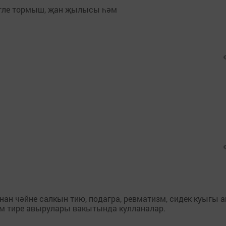
әтле тормыш, җан җылысы һәм
н чәйне салкын тию, подагра, ревматизм, сидек куыгы 
әм тире авырулары вакытында кулланалар.