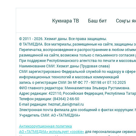
Кукмара ТВ
Баш бит
Соңгы я
© 2011 - 2026. Хезмәт даны. Все права защищены.
© ТАТМЕДИА. Все материалы, размещенные на сайте, защищены з
Перепечатка, воспроизведение и распространение в любом объе
размещенной на сайте, возможна только с письменного согласия
При поддержке Республиканского агентства по печати и массов
Наименование СМИ: Хезмэт даны (Трудовая слава)
СМИ зарегистрировано Федеральной службой по надзору в сфере 
информационных технологий и массовых коммуникаций
запись о регистрации СМИ Эл № ФС 77 - 90198 от 07.10.2025
ФИО главного редактора: Миннахметова Эльвира Рустамовна.
Адрес редакции: 422110, Российская Федерация, Республика Татар
Телефон редакции: (84364) 2-66-50
E-mail редакции: hezmat_dani@mail.ru
Электронная почта филиала для сообщений о фактах коррупции: h
Учредитель СМИ: АО «ТАТМЕДИА»
Антикоррупционная политика
АО «ТАТМЕДИА» использует «cookie»
для персонализации сервисо