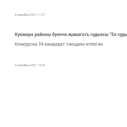
24 декабрь 2021, 11:21
Кукмара районы буенча җәмәгать судьясы “Ел суд
Конкурска 34 кандидат тәкъдим ителгән.
24 декабрь 2021, 10:42