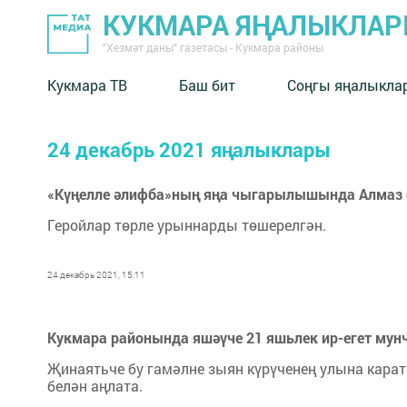
КУКМАРА ЯҢАЛЫКЛА
"Хезмәт даны" газетасы - Кукмара районы
Кукмара ТВ
Баш бит
Соңгы яңалыкла
24 декабрь 2021 яңалыклары
«Күңелле әлифба»ның яңа чыгарылышында Алмаз б
Геройлар төрле урыннарды төшерелгән.
24 декабрь 2021, 15:11
Кукмара районында яшәүче 21 яшьлек ир-егет мунч
Җинаятьче бу гамәлне зыян күрүченең улына кар
белән аңлата.