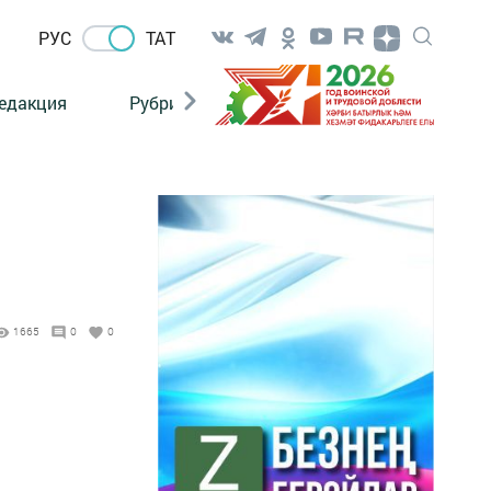
РУС
ТАТ
едакция
Рубрикалар
1665
0
0