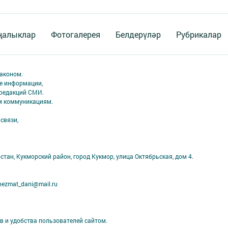
ңалыклар
Фотогалерея
Белдерүләр
Рубрикалар
аконом.
ме информации,
 редакций СМИ.
ым коммуникациям.
связи,
стан, Кукморский район, город Кукмор, улица Октябрьская, дом 4.
ezmat_dani@mail.ru
в и удобства пользователей сайтом.