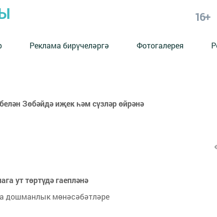
РЫ
16+
р
Реклама бирүчеләргә
Фотогалерея
Р
елән Зөбәйдә иҗек һәм сүзләр өйрәнә
ага ут төртүдә гаепләнә
ата дошманлык мөнәсәбәтләре