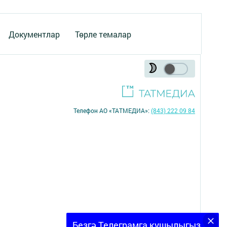
Документлар
Төрле темалар
Телефон АО «ТАТМЕДИА»:
(843) 222 09 84
16+
Безгә Телеграмга кушылыгыз