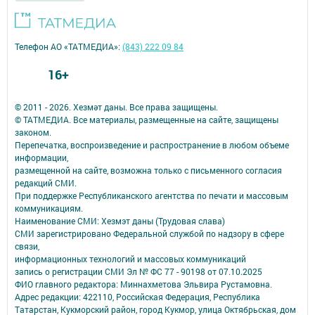
Телефон АО «ТАТМЕДИА»:
(843) 222 09 84
16+
© 2011 - 2026. Хезмәт даны. Все права защищены.
© ТАТМЕДИА. Все материалы, размещенные на сайте, защищены
законом.
Перепечатка, воспроизведение и распространение в любом объеме
информации,
размещенной на сайте, возможна только с письменного согласия
редакций СМИ.
При поддержке Республиканского агентства по печати и массовым
коммуникациям.
Наименование СМИ: Хезмэт даны (Трудовая слава)
СМИ зарегистрировано Федеральной службой по надзору в сфере
связи,
информационных технологий и массовых коммуникаций
запись о регистрации СМИ Эл № ФС 77 - 90198 от 07.10.2025
ФИО главного редактора: Миннахметова Эльвира Рустамовна.
Адрес редакции: 422110, Российская Федерация, Республика
Татарстан, Кукморский район, город Кукмор, улица Октябрьская, дом