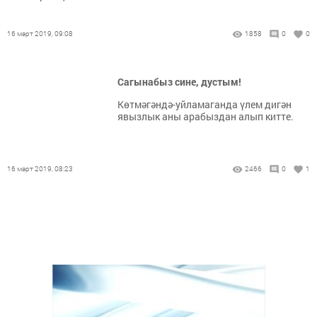
16 март 2019, 09:08
1858
0
0
Сагынабыз сине, дустым!
Көтмәгәндә-уйламаганда үлем дигән
явызлык аны арабыздан алып китте.
16 март 2019, 08:23
2466
0
1