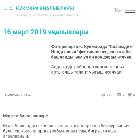
КУКМАРА ЯҢАЛЫКЛАРЫ
16+
"Хезмәт даны" газетасы - Кукмара районы
16 март 2019 яңалыклары
Фоторепортаж: Кукмарада “Созвездие-
Йолдызлык” фестиваленең зона этабы
башланды һәм ул өч көн дәвам итәчәк
Анда җиде районнан килгән меңнән
артык яшь талант чыгыш ясаячак
16 март 2019, 16:47
2117
0
0
Мартта бакча эшләре
Март башындагы кояшлы көннәр агачлар өчен бик куркыныч
була: еш кына аларның кабыклары пешә, бигрәк тә яшь
агачларның.