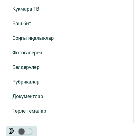
Кукмара ТВ
Баш бит
Соңгы яңалыклар
Фотогалерея
Белдерүләр
Рубрикалар
Документлар
Төрле темалар