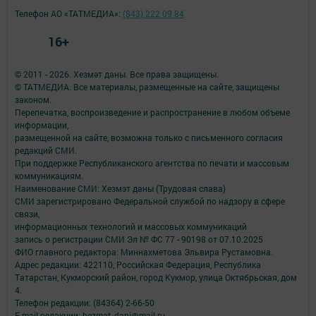
Телефон АО «ТАТМЕДИА»:
(843) 222 09 84
16+
© 2011 - 2026. Хезмәт даны. Все права защищены.
© ТАТМЕДИА. Все материалы, размещенные на сайте, защищены
законом.
Перепечатка, воспроизведение и распространение в любом объеме
информации,
размещенной на сайте, возможна только с письменного согласия
редакций СМИ.
При поддержке Республиканского агентства по печати и массовым
коммуникациям.
Наименование СМИ: Хезмэт даны (Трудовая слава)
СМИ зарегистрировано Федеральной службой по надзору в сфере
связи,
информационных технологий и массовых коммуникаций
запись о регистрации СМИ Эл № ФС 77 - 90198 от 07.10.2025
ФИО главного редактора: Миннахметова Эльвира Рустамовна.
Адрес редакции: 422110, Российская Федерация, Республика
Татарстан, Кукморский район, город Кукмор, улица Октябрьская, дом
4.
Телефон редакции: (84364) 2-66-50
E-mail редакции: hezmat_dani@mail.ru