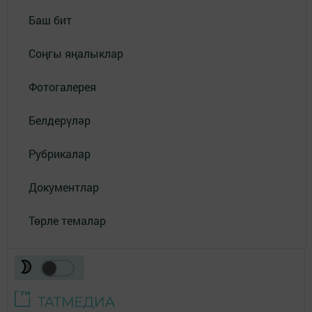
Баш бит
Соңгы яңалыклар
Фотогалерея
Белдерүләр
Рубрикалар
Документлар
Төрле темалар