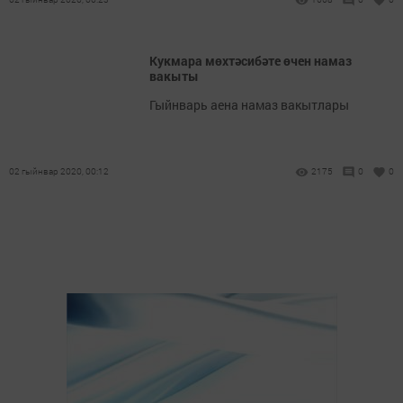
Кукмара мөхтәсибәте өчен намаз
вакыты
Гыйнварь аена намаз вакытлары
02 гыйнвар 2020, 00:12
2175
0
0