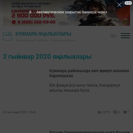
5
Автоматическое закрытие баннера через
КУКМАРА ЯҢАЛЫКЛАРЫ
16+
"Хезмәт даны" газетасы - Кукмара районы
2 гыйнвар 2020 яңалыклары
Кукмара районында ике җиңел машина
бәрелешкән
Юл фаҗигасе кичә төнлә, Киндеркүл
авылы янында була
02 гыйнвар 2020, 13:40
2515
0
1
Россия Гидрометеорология үзәге Россия