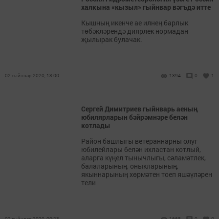
халкына «кызыл» гыйнвар вәгъдә итте
Кышның икенче ае илнең барлык
төбәкләрендә диярлек нормадан
җылырак булачак.
02 гыйнвар 2020, 13:00
1394
0
1
Сергей Димитриев гыйнварь аеның
юбилярларын бәйрәмнәре белән
котлады
Район башлыгы ветераннарны олуг
юбилейлары белән ихластан котлый,
аларга күңел тынычлыгы, сәламәтлек,
балаларының, оныкларының,
якыннарының хөрмәтен тоеп яшәүләрен
тели
02 гыйнвар 2020, 00:23
1668
0
0