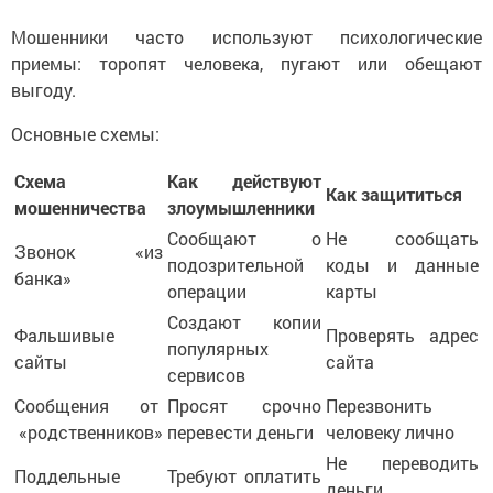
Мошенники часто используют психологические
приемы: торопят человека, пугают или обещают
выгоду.
Основные схемы:
Схема
Как действуют
Как защититься
мошенничества
злоумышленники
Сообщают о
Не сообщать
Звонок «из
подозрительной
коды и данные
банка»
операции
карты
Создают копии
Фальшивые
Проверять адрес
популярных
сайты
сайта
сервисов
Сообщения от
Просят срочно
Перезвонить
«родственников»
перевести деньги
человеку лично
Не переводить
Поддельные
Требуют оплатить
деньги