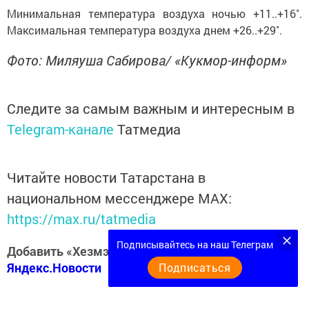
Минимальная температура воздуха ночью +11..+16˚.
Максимальная температура воздуха днем +26..+29˚.
Фото: Миляуша Сабирова/ «Кукмор-информ»
Следите за самым важным и интересным в
Telegram-канале
Татмедиа
Читайте новости Татарстана в
национальном мессенджере MАХ:
https://max.ru/tatmedia
Подписывайтесь на наш Телеграм
Добавить «Хезмэт даны» («Трудовая слава») в
Яндекс.Новости
Подписаться