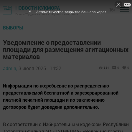
НОВОСТИ КУКМОРА
16+
4
Автоматическое закрытие баннера через
Газета "Трудовая слава" - Кукморский район
ВЫБОРЫ
Уведомление о предоставлении
площади для размещения агитационных
материалов
admin,
3 июля 2025 - 14:32
334
0
0
Информация по жеребьевке по распределению
предоставляемой бесплатной и зарезервированной
платной печатной площади и по заключению
договоров будет доведена дополнительно.
В соответствии с Избирательным кодексом Республики
Татарстан филиал АО «ТАТМЕДИА» «Редакция газеты