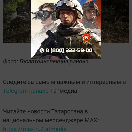
Фото: Госавтоинспекция района
Следите за самым важным и интересным в
Telegram-канале
Татмедиа
Читайте новости Татарстана в
национальном мессенджере MАХ:
https://max.ru/tatmedia